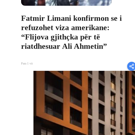
Fatmir Limani konfirmon se i
refuzohet viza amerikane:
“Flijova gjithçka për të
riatdhesuar Ali Ahmetin”
Para 1 vit