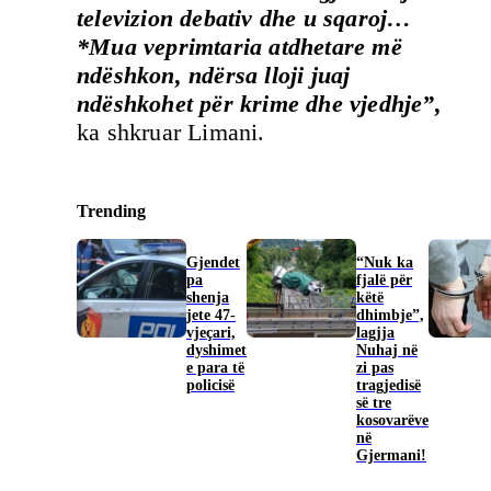
televizion debativ dhe u sqaroj…
*Mua veprimtaria atdhetare më
ndëshkon, ndërsa lloji juaj
ndëshkohet për krime dhe vjedhje”,
ka shkruar Limani.
Trending
Gjendet
“Nuk ka
pa
fjalë për
shenja
këtë
jete 47-
dhimbje”,
vjeçari,
lagjja
dyshimet
Nuhaj në
e para të
zi pas
policisë
tragjedisë
së tre
kosovarëve
në
Gjermani!