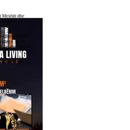
et Mexhiti dhe
at ndonëse pa
rradhët e Vlen, e
 ishte e 10 në
e duke zënë vendin
, gjashtë nga