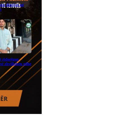
in dimijat në
)
ë ridorëzon
të zhvillohen edhe