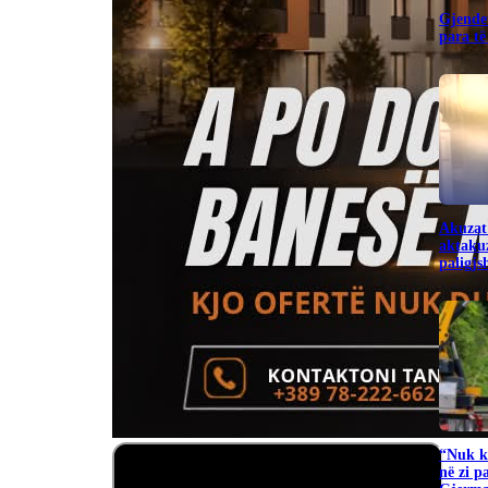
Gjendet
para të
Akuzat
aktakuz
paligj
“Nuk ka
në zi p