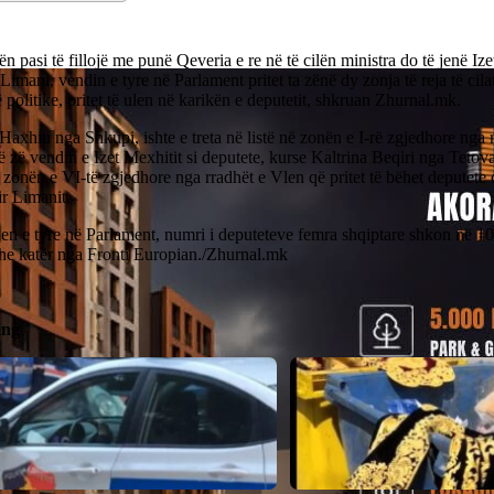
n pasi të fillojë me punë Qeveria e re në të cilën ministra do të jenë Iz
Limani, vendin e tyre në Parlament pritet ta zënë dy zonja të reja të cil
 politike, pritet të ulen në karikën e deputetit, shkruan Zhurnal.mk.
Haxhiu nga Shkupi, ishte e treta në listë në zonën e I-rë zgjedhore nga 
ë zë vendin e Izet Mexhitit si deputete, kurse Kaltrina Beqiri nga Tetova
ë zonën e VI-të zgjedhore nga rradhët e Vlen që pritet të bëhet deputet
r Limanit.
en e tyre në Parlament, numri i deputeteve femra shqiptare shkon në 10
he katër nga Fronti Europian./Zhurnal.mk
ing