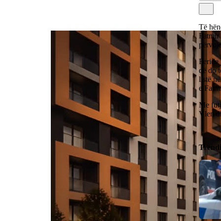
Të hënë
Fatmir 
përvojë
Feride 
që do t
listë n
e Fatmi
Me futj
Vlen d
Trend