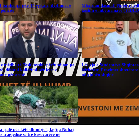
 pa shenja jete 47-vjeçari, dyshimet e
Mbaruan dasmat! Nuset i hedh
 policisë
koshin e mbeturinave (VIDEO
 e mëdha të Toshkovskit përfunduan pa
Lëvizja e Studentëve Shqiptar
ë, dështoi kallëzimi për lejet e
kërkesën: Provimet shtetërore 
shme për armë
në gjuhën shqipe
 fjalë për këtë dhimbje”, lagjja Nuhaj
as tragjedisë së tre kosovarëve në