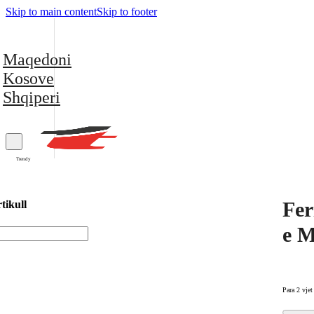
Skip to main content
Skip to footer
Maqedoni
Kosove
Shqiperi
Trendy
Fer
tikull
e M
Para 2 vjet