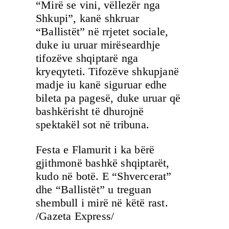
“Mirë se vini, vëllezër nga
Shkupi”, kanë shkruar
“Ballistët” në rrjetet sociale,
duke iu uruar mirëseardhje
tifozëve shqiptarë nga
kryeqyteti. Tifozëve shkupjanë
madje iu kanë siguruar edhe
bileta pa pagesë, duke uruar që
bashkërisht të dhurojnë
spektakël sot në tribuna.
Festa e Flamurit i ka bërë
gjithmonë bashkë shqiptarët,
kudo në botë. E “Shvercerat”
dhe “Ballistët” u treguan
shembull i mirë në këtë rast.
/Gazeta Express/