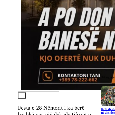
Të ngjaj
Festa e 28 Nëntorit i ka bërë
Këta dysho
në aksiden
bashkë pas një dekade tifozët e