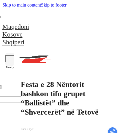
Skip to main content
Skip to footer
Maqedoni
Kosove
Shqiperi
Trendy
Festa e 28 Nëntorit
l
bashkon tifo grupet
“Ballistët” dhe
“Shvercerët” në Tetovë
Para 2 vjet