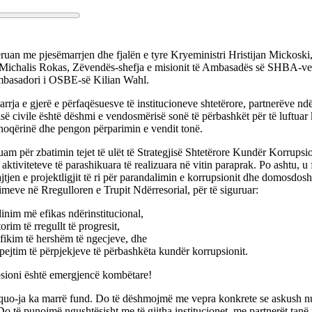
ruan me pjesëmarrjen dhe fjalën e tyre Kryeministri Hristijan Mickoski
Michalis Rokas, Zëvendës-shefja e misionit të Ambasadës së SHBA-ve
basadori i OSBE-së Kilian Wahl.
rrja e gjerë e përfaqësuesve të institucioneve shtetërore, partnerëve n
së civile është dëshmi e vendosmërisë sonë të përbashkët për të luftuar 
hoqërinë dhe pengon përparimin e vendit tonë.
am për zbatimin tejet të ulët të Strategjisë Shtetërore Kundër Korrups
aktiviteteve të parashikuara të realizuara në vitin paraprak. Po ashtu, 
tjen e projektligjit të ri për parandalimin e korrupsionit dhe domosdos
meve në Rregulloren e Trupit Ndërresorial, për të siguruar:
inim më efikas ndërinstitucional,
orim të rregullt të progresit,
ifikim të hershëm të ngecjeve, dhe
pejtim të përpjekjeve të përbashkëta kundër korrupsionit.
sioni është emergjencë kombëtare!
 quo-ja ka marrë fund. Do të dëshmojmë me vepra konkrete se askush n
 Do të punojmë ngushtësisht me të gjitha institucionet, me partnerët tan