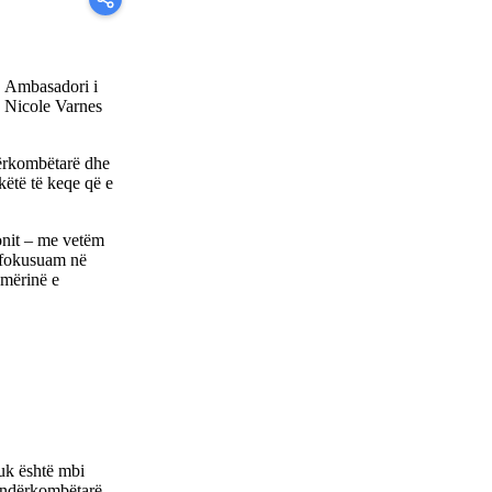
, Ambasadori i
 Nicole Varnes
dërkombëtarë dhe
këtë të keqe që e
ionit – me vetëm
u fokusuam në
hmërinë e
uk është mbi
ë ndërkombëtarë