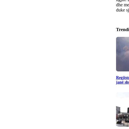
dhe me 
duke sj
Trend
Regjist
janë sh