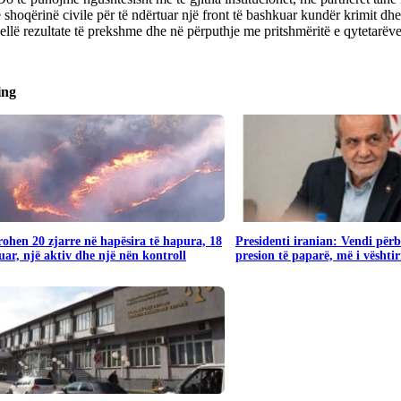
shoqërinë civile për të ndërtuar një front të bashkuar kundër krimit dhe
ellë rezultate të prekshme dhe në përputhje me pritshmëritë e qytetarëve
ing
rohen 20 zjarre në hapësira të hapura, 18
Presidenti iranian: Vendi përb
uar, një aktiv dhe një nën kontroll
presion të paparë, më i vështir