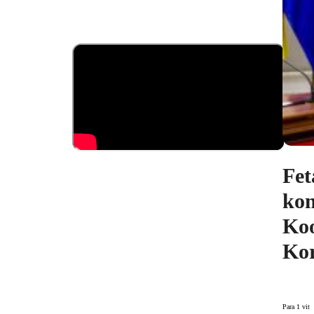
Fet
kon
Koo
Kor
Para 1 vit