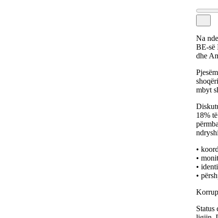
Na nde
BE-së 
dhe Am
Pjesëma
shoqëri
mbyt s
Diskutu
18% të 
përmbaj
ndryshi
• koord
• monit
• ident
• përsh
Korrup
Status
ligjin.