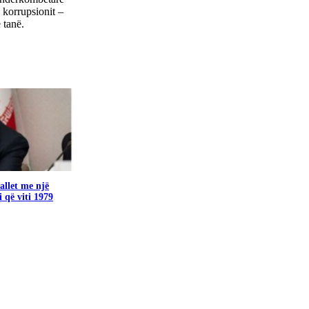
 korrupsionit –
 tanë.
allet me një
i që viti 1979