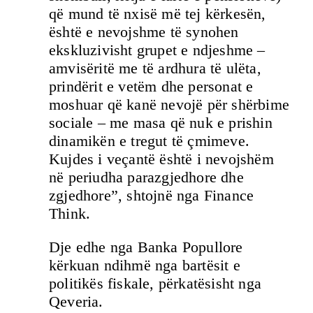
që mund të nxisë më tej kërkesën,
është e nevojshme të synohen
ekskluzivisht grupet e ndjeshme –
amvisëritë me të ardhura të ulëta,
prindërit e vetëm dhe personat e
moshuar që kanë nevojë për shërbime
sociale – me masa që nuk e prishin
dinamikën e tregut të çmimeve.
Kujdes i veçantë është i nevojshëm
në periudha parazgjedhore dhe
zgjedhore”, shtojnë nga Finance
Think.
Dje edhe nga Banka Popullore
kërkuan ndihmë nga bartësit e
politikës fiskale, përkatësisht nga
Qeveria.