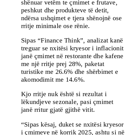
shënuar vetëm te çmimet e frutave,
peshkut dhe produkteve të detit,
ndërsa ushqimet e tjera shënojnë ose
rritje minimale ose rënie.
Sipas “Finance Think”, analizat kanë
treguar se nxitësi kryesor i inflacionit
janë çmimet në restorante dhe kafene
me një rritje prej 28%, paketat
turistike me 26.6% dhe shërbimet e
akomodimit me 14.6%.
Kjo rritje nuk është si rezultat i
lëkundjeve sezonale, pasi çmimet
janë rritur gjatë gjithë vitit.
“Sipas kësaj, duket se nxitësi kryesor
i çmimeve në korrik 2025, ashtu si në