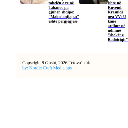
tabelën e re në
ishte në
Tabanoc pa
Kuvend,
gjuhën shqipe:
Krasniqi
“Makedonijapat”
nga VV: U
është përgjegjëse
kanë
ardhur në
ndihmë
“shokët e
Radoiçiqit”
Copyright 8 Gusht, 2026 Tetova1.mk
by: Nordic Craft Media aps