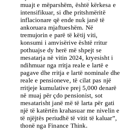
muajt e mëparshëm, është kërkesa e
intensifikuar, si dhe pritshmëritë
inflacionare që ende nuk janë të
ankoruara mjaftueshëm. Në
tremujorin e parë të këtij viti,
konsumi i amvisërive është rritur
pothuajse dy herë më shpejt se
mesatarja në vitin 2024, kryesisht i
ndihmuar nga rritja reale e lartë e
pagave dhe rritja e lartë nominale dhe
reale e pensioneve, të cilat pas një
rritjeje kumulative prej 5,000 denarë
në muaj për çdo pensionist, sot
mesatarisht janë më të larta për gati
një të katërtën krahasuar me nivelin e
të njëjtës periudhë të vitit të kaluar”,
thonë nga Finance Think.