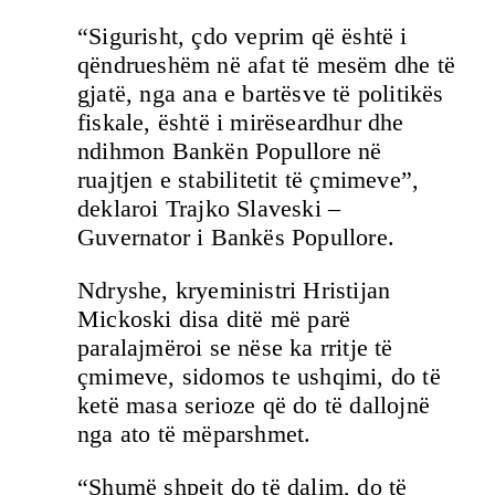
“Sigurisht, çdo veprim që është i
qëndrueshëm në afat të mesëm dhe të
gjatë, nga ana e bartësve të politikës
fiskale, është i mirëseardhur dhe
ndihmon Bankën Popullore në
ruajtjen e stabilitetit të çmimeve”,
deklaroi Trajko Slaveski –
Guvernator i Bankës Popullore.
Ndryshe, kryeministri Hristijan
Mickoski disa ditë më parë
paralajmëroi se nëse ka rritje të
çmimeve, sidomos te ushqimi, do të
ketë masa serioze që do të dallojnë
nga ato të mëparshmet.
“Shumë shpejt do të dalim, do të