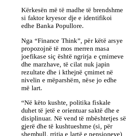
Kërkesën më të madhe të brendshme
si faktor kryesor dje e identifikoi
edhe Banka Popullore.
Nga “Finance Think”, për këtë arsye
propozojnë të mos merren masa
joefikase siç është ngrirja e çmimeve
dhe marzhave, të cilat nuk japin
rezultate dhe i kthejnë çmimet në
nivelin e mëparshëm, nëse jo edhe
më lart.
“Në këto kushte, politika fiskale
duhet të jetë e orientuar saktë dhe e
disiplinuar. Në vend të mbështetjes së
gjerë dhe të kushtueshme (si, për
shembull, rritja e lartë e pensioneve)