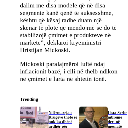
dalim me disa modele që në disa
segmente kanë qenë të suksesshme,
kështu që kësaj radhe duam një
skenar të plotë që mendojmë se do të
stabilizojë çmimet e produkteve në
markete”, deklaroi kryeministri
Hristijan Mickoski.
Mickoski paralajmëroi luftë ndaj
inflacionit bazë, i cili në thelb ndikon
në çmimet e larta në shtetin tonë.
Trending
Ndërmarrja e
​Lista Serbe
Rrugëve thotë se
mbrëmë
nuk ka dhënë
deri në
urdhër për
mesnatë