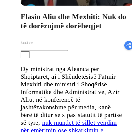
Flasin Aliu dhe Mexhiti: Nuk do
të dorëzojmë dorëheqjet
Para 2 vjet
Dy ministrat nga Aleanca për
Shqiptarët, ai i Shëndetësisë Fatmir
Mexhiti dhe ministri i Shoqërisë
Informatike dhe Administrative, Azir
Aliu, në konferencë të
jashtëzakonshme për media, kanë
bërë të ditur se sipas statutit të partisë
së tyre,
nuk mundet të sillet vendim
për emërimin ose shkarkimin e