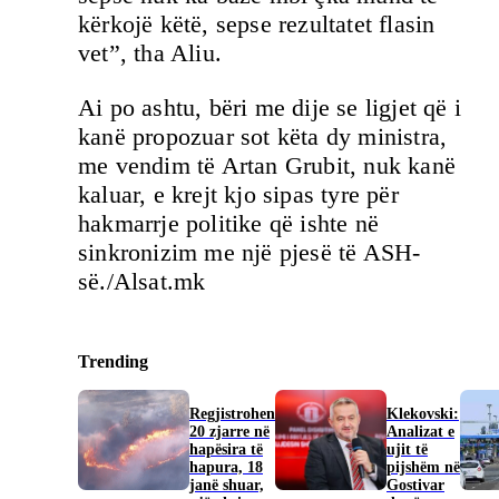
kërkojë këtë, sepse rezultatet flasin
vet”, tha Aliu.
Ai po ashtu, bëri me dije se ligjet që i
kanë propozuar sot këta dy ministra,
me vendim të Artan Grubit, nuk kanë
kaluar, e krejt kjo sipas tyre për
hakmarrje politike që ishte në
sinkronizim me një pjesë të ASH-
së./Alsat.mk
Trending
Regjistrohen
Klekovski:
20 zjarre në
Analizat e
hapësira të
ujit të
hapura, 18
pijshëm në
janë shuar,
Gostivar