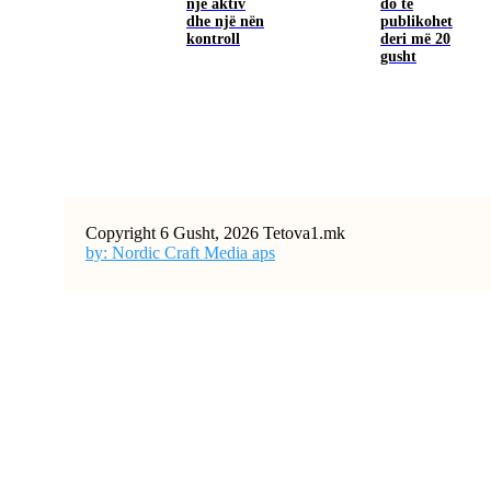
një aktiv
do të
dhe një nën
publikohet
kontroll
deri më 20
gusht
Copyright 6 Gusht, 2026 Tetova1.mk
by: Nordic Craft Media aps