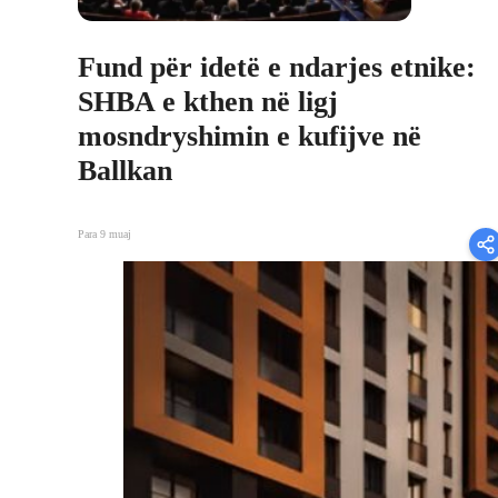
Fund për idetë e ndarjes etnike:
SHBA e kthen në ligj
mosndryshimin e kufijve në
Ballkan
Para 9 muaj