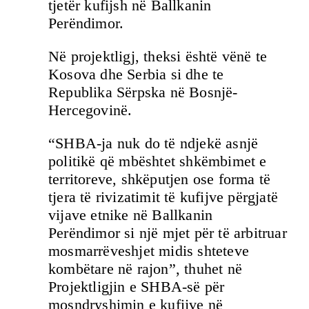
tjetër kufijsh në Ballkanin
Perëndimor.
Në projektligj, theksi është vënë te
Kosova dhe Serbia si dhe te
Republika Sërpska në Bosnjë-
Hercegovinë.
“SHBA-ja nuk do të ndjekë asnjë
politikë që mbështet shkëmbimet e
territoreve, shkëputjen ose forma të
tjera të rivizatimit të kufijve përgjatë
vijave etnike në Ballkanin
Perëndimor si një mjet për të arbitruar
mosmarrëveshjet midis shteteve
kombëtare në rajon”, thuhet në
Projektligjin e SHBA-së për
mosndryshimin e kufijve në