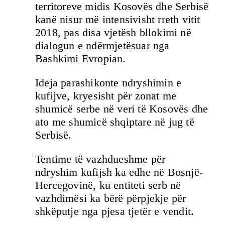
territoreve midis Kosovës dhe Serbisë
kanë nisur më intensivisht rreth vitit
2018, pas disa vjetësh bllokimi në
dialogun e ndërmjetësuar nga
Bashkimi Evropian.
Ideja parashikonte ndryshimin e
kufijve, kryesisht për zonat me
shumicë serbe në veri të Kosovës dhe
ato me shumicë shqiptare në jug të
Serbisë.
Tentime të vazhdueshme për
ndryshim kufijsh ka edhe në Bosnjë-
Hercegovinë, ku entiteti serb në
vazhdimësi ka bërë përpjekje për
shkëputje nga pjesa tjetër e vendit.