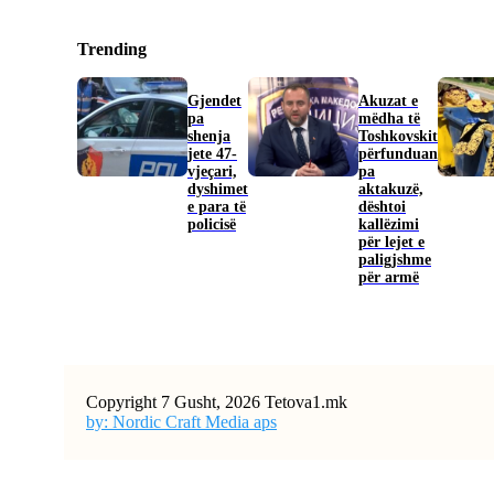
Trending
Gjendet
Akuzat e
pa
mëdha të
shenja
Toshkovskit
jete 47-
përfunduan
vjeçari,
pa
dyshimet
aktakuzë,
e para të
dështoi
policisë
kallëzimi
për lejet e
paligjshme
për armë
Copyright 7 Gusht, 2026 Tetova1.mk
by: Nordic Craft Media aps