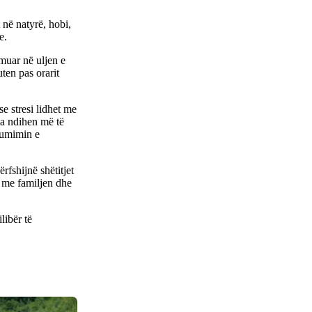
t në natyrë, hobi,
e.
muar në uljen e
ten pas orarit
e stresi lidhet me
ata ndihen më të
nsumimin e
fshijnë shëtitjet
 me familjen dhe
libër të