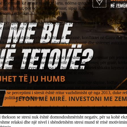
në Gjermani ka arritur nivele të larta, ndërsa qytetarët përjetojnë një botë
 dhe të lidhur, por edhe më të stresuar, sipas Raportit të Stresit 2025 të
tësore Techniker Krankenkasse (TK).
2 për qind e gjermanëve raportojnë se përjetojnë stres të tepruar, ndërs
e nuk ndjejnë aspak stres.
e shumta globale, përfshirë luftën në Ukrainë, konfliktet në Gaza dhe S
ke nga tarifat tregtare dhe kufizimet, pandemitë dhe sistemet autoritare,
 që ndikojnë fort tek qytetarët.
atë, raporti tregon se gjermanët janë më shumë të shqetësuar për jetën e
i madh lidhet kryesisht me pritshmëritë e larta ndaj vetes; për gratë, kërk
le janë burimi kryesor, ndërsa për burrat, puna mbetet shkaku kryesor i 
t dhe puna renditen si faktorët e dytë më të mëdhenj.
 fizike të stresit janë gjithashtu të dukshme: dhimbje shpine, lodhje, p
me, probleme me gjumin dhe irritim janë më të zakonshme tek të stresu
on se perceptimi i stresit është rritur vazhdimisht që nga 2013, duke re
ve politike dhe luftërave.
stresi i burrave ka rënë pas krizës së koronavirusit, ai vazhdon të rritet 
 thekson se stresi nuk është domosdoshmërisht negativ, për sa kohë ekzi
shme relaksi dhe një nivel i shëndetshëm stresi mund të rrisë motivimi