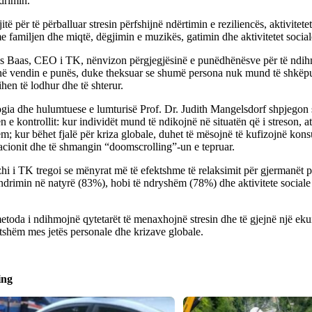
drimin.
jitë për të përballuar stresin përfshijnë ndërtimin e reziliencës, aktivitete
 familjen dhe miqtë, dëgjimin e muzikës, gatimin dhe aktivitetet social
ns Baas, CEO i TK, nënvizon përgjegjësinë e punëdhënësve për të ndih
 në vendin e punës, duke theksuar se shumë persona nuk mund të shkëpu
hen të lodhur dhe të shterur.
gia dhe hulumtuese e lumturisë Prof. Dr. Judith Mangelsdorf shpjegon s
n e kontrollit: kur individët mund të ndikojnë në situatën që i streson, 
m; kur bëhet fjalë për kriza globale, duhet të mësojnë të kufizojnë ko
acionit dhe të shmangin “doomscrolling”-un e tepruar.
i i TK tregoi se mënyrat më të efektshme të relaksimit për gjermanët për
ndrimin në natyrë (83%), hobi të ndryshëm (78%) dhe aktivitete sociale
toda i ndihmojnë qytetarët të menaxhojnë stresin dhe të gjejnë një ekui
tshëm mes jetës personale dhe krizave globale.
ing