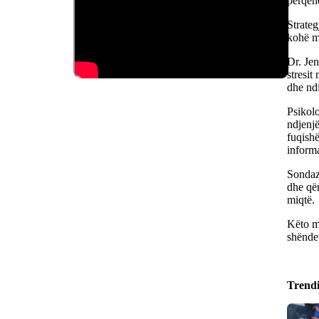
përqen
Strateg
kohë me
Dr. Je
stresit
dhe ndi
Psikolo
ndjenjë
fuqishë
inform
Sondazh
dhe që
miqtë.
Këto me
shënde
Trend