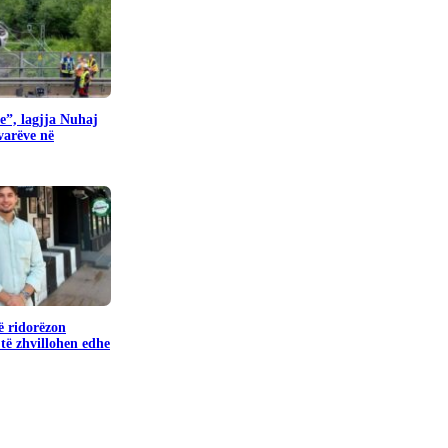
e”, lagjja Nuhaj
ovarëve në
ë ridorëzon
të zhvillohen edhe