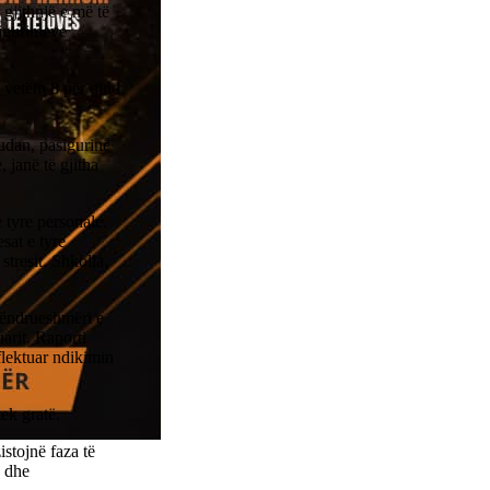
 gjithnjë e më të
 sigurimeve
a vetëm 8 për qind
udan, pasigurinë
 janë të gjitha
 tyre personale.
esat e tyre
stresit. Shkolla,
aqëndrueshmëri e
arit. Raporti
flektuar ndikimin
tek gratë.
stojnë faza të
n dhe