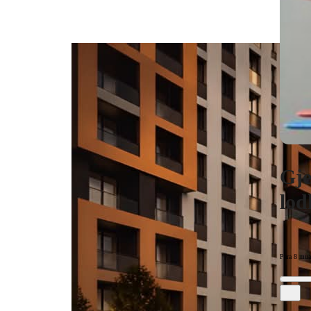
Gje
lod
Para 8 mua