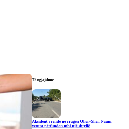
Të ngjajshme
Aksident i rëndë në rrugën Ohër–Shën Naum,
vetura përfundon mbi një shtyllë