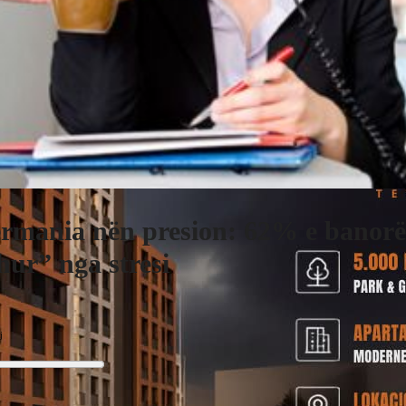
rmania nën presion: 62% e banorë
hur” nga stresi
j