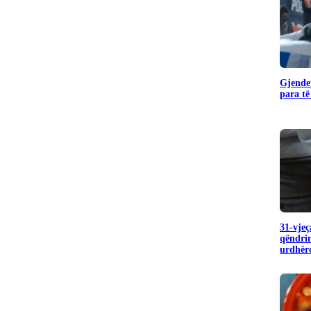
Gjendet
para të
31-vjeç
qëndrim
urdhëro