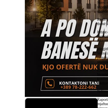
Stresi 
shpejtë
shënde
Rreth 6
thonë s
Krizat 
ekonomi
faktorë
Megjith
Stresi 
persona
studime
Efektet
brendsh
konfirm
e kriza
Ndërsa 
Raporti
mjaftue