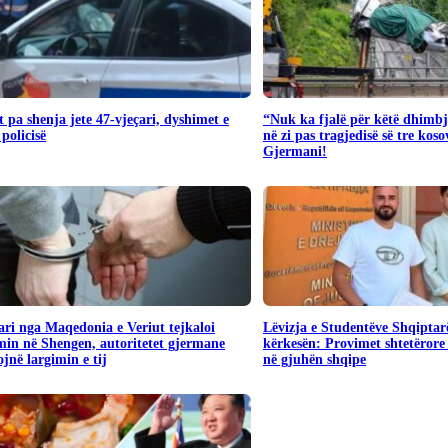
 pa shenja jete 47-vjeçari, dyshimet e
“Nuk ka fjalë për këtë dhimbj
 policisë
në zi pas tragjedisë së tre kos
Gjermani!
ari nga Maqedonia e Veriut tejkaloi
Lëvizja e Studentëve Shqiptar
in në Shengen, autoritetet gjermane
kërkesën: Provimet shtetërore 
jnë largimin e tij
në gjuhën shqipe