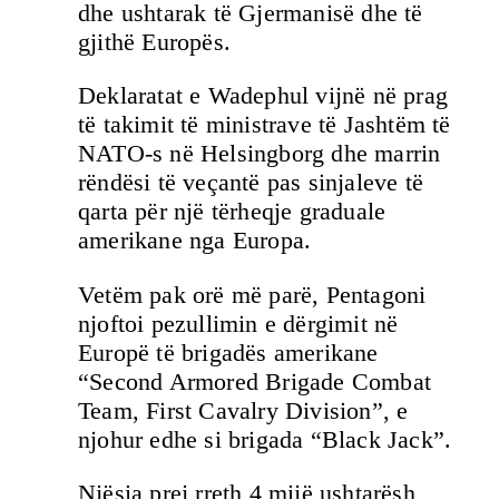
dhe ushtarak të Gjermanisë dhe të
gjithë Europës.
Deklaratat e Wadephul vijnë në prag
të takimit të ministrave të Jashtëm të
NATO-s në Helsingborg dhe marrin
rëndësi të veçantë pas sinjaleve të
qarta për një tërheqje graduale
amerikane nga Europa.
Vetëm pak orë më parë, Pentagoni
njoftoi pezullimin e dërgimit në
Europë të brigadës amerikane
“Second Armored Brigade Combat
Team, First Cavalry Division”, e
njohur edhe si brigada “Black Jack”.
Njësia prej rreth 4 mijë ushtarësh