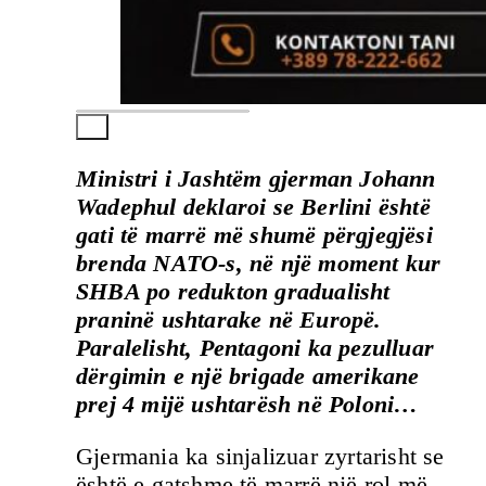
Ministri i Jashtëm gjerman Johann
Wadephul deklaroi se Berlini është
gati të marrë më shumë përgjegjësi
brenda NATO-s, në një moment kur
SHBA po redukton gradualisht
praninë ushtarake në Europë.
Paralelisht, Pentagoni ka pezulluar
dërgimin e një brigade amerikane
prej 4 mijë ushtarësh në Poloni…
Gjermania ka sinjalizuar zyrtarisht se
është e gatshme të marrë një rol më