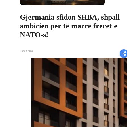
Gjermania sfidon SHBA, shpall
ambicien për të marrë frerët e
NATO-s!
Para 3 muaj