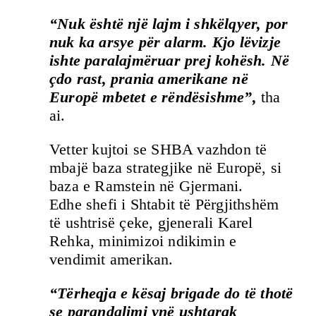
“Nuk është një lajm i shkëlqyer, por
nuk ka arsye për alarm. Kjo lëvizje
ishte paralajmëruar prej kohësh. Në
çdo rast, prania amerikane në
Europë mbetet e rëndësishme”,
tha
ai.
Vetter kujtoi se SHBA vazhdon të
mbajë baza strategjike në Europë, si
baza e Ramstein në Gjermani.
Edhe shefi i Shtabit të Përgjithshëm
të ushtrisë çeke, gjenerali Karel
Rehka, minimizoi ndikimin e
vendimit amerikan.
“Tërheqja e kësaj brigade do të thotë
se parandalimi ynë ushtarak