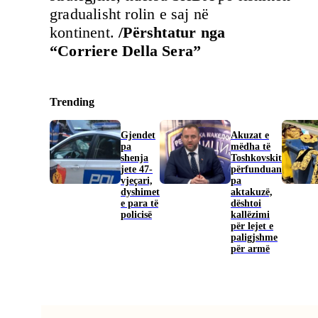
gradualisht rolin e saj në
kontinent.
/Përshtatur nga
“Corriere Della Sera”
Trending
Gjendet
Akuzat e
pa
mëdha të
shenja
Toshkovskit
jete 47-
përfunduan
vjeçari,
pa
dyshimet
aktakuzë,
e para të
dështoi
policisë
kallëzimi
për lejet e
paligjshme
për armë