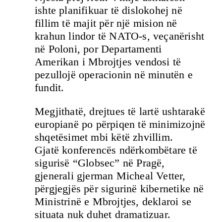
ishte planifikuar të dislokohej në
fillim të majit për një mision në
krahun lindor të NATO-s, veçanërisht
në Poloni, por Departamenti
Amerikan i Mbrojtjes vendosi të
pezullojë operacionin në minutën e
fundit.
Megjithatë, drejtues të lartë ushtarakë
europianë po përpiqen të minimizojnë
shqetësimet mbi këtë zhvillim.
Gjatë konferencës ndërkombëtare të
sigurisë “Globsec” në Pragë,
gjenerali gjerman Micheal Vetter,
përgjegjës për sigurinë kibernetike në
Ministrinë e Mbrojtjes, deklaroi se
situata nuk duhet dramatizuar.