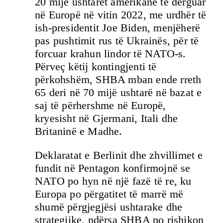
20 mijë ushtarët amerikanë të dërguar
në Europë në vitin 2022, me urdhër të
ish-presidentit Joe Biden, menjëherë
pas pushtimit rus të Ukrainës, për të
forcuar krahun lindor të NATO-s.
Përveç këtij kontingjenti të
përkohshëm, SHBA mban ende rreth
65 deri në 70 mijë ushtarë në bazat e
saj të përhershme në Europë,
kryesisht në Gjermani, Itali dhe
Britaninë e Madhe.
Deklaratat e Berlinit dhe zhvillimet e
fundit në Pentagon konfirmojnë se
NATO po hyn në një fazë të re, ku
Europa po përgatitet të marrë më
shumë përgjegjësi ushtarake dhe
strategjike, ndërsa SHBA po rishikon