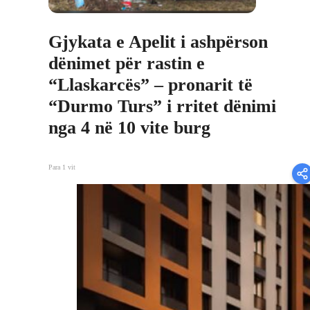
Gjykata e Apelit i ashpërson
dënimet për rastin e
“Llaskarcës” – pronarit të
“Durmo Turs” i rritet dënimi
nga 4 në 10 vite burg
Para 1 vit