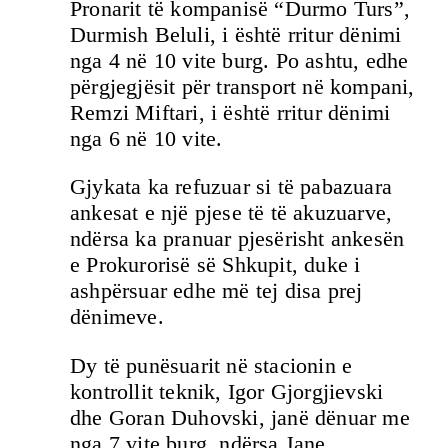
Pronarit të kompanisë “Durmo Turs”,
Durmish Beluli, i është rritur dënimi
nga 4 në 10 vite burg. Po ashtu, edhe
përgjegjësit për transport në kompani,
Remzi Miftari, i është rritur dënimi
nga 6 në 10 vite.
Gjykata ka refuzuar si të pabazuara
ankesat e një pjese të të akuzuarve,
ndërsa ka pranuar pjesërisht ankesën
e Prokurorisë së Shkupit, duke i
ashpërsuar edhe më tej disa prej
dënimeve.
Dy të punësuarit në stacionin e
kontrollit teknik, Igor Gjorgjievski
dhe Goran Duhovski, janë dënuar me
nga 7 vite burg, ndërsa Jane