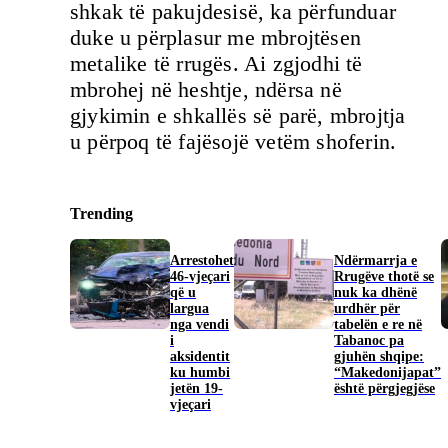
shkak të pakujdesisë, ka përfunduar
duke u përplasur me mbrojtësen
metalike të rrugës. Ai zgjodhi të
mbrohej në heshtje, ndërsa në
gjykimin e shkallës së parë, mbrojtja
u përpoq të fajësojë vetëm shoferin.
Trending
Arrestohet
Ndërmarrja e
46-vjeçari
Rrugëve thotë se
që u
nuk ka dhënë
largua
urdhër për
nga vendi
tabelën e re në
i
Tabanoc pa
aksidentit
gjuhën shqipe:
ku humbi
“Makedonijapat”
jetën 19-
është përgjegjëse
vjeçari