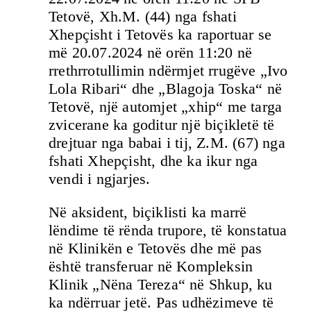
Tetovë, Xh.M. (44) nga fshati
Xhepçisht i Tetovës ka raportuar se
më 20.07.2024 në orën 11:20 në
rrethrrotullimin ndërmjet rrugëve „Ivo
Lola Ribari“ dhe „Blagoja Toska“ në
Tetovë, një automjet „xhip“ me targa
zvicerane ka goditur një biçikletë të
drejtuar nga babai i tij, Z.M. (67) nga
fshati Xhepçisht, dhe ka ikur nga
vendi i ngjarjes.
Në aksident, biçiklisti ka marrë
lëndime të rënda trupore, të konstatua
në Klinikën e Tetovës dhe më pas
është transferuar në Kompleksin
Klinik „Nëna Tereza“ në Shkup, ku
ka ndërruar jetë. Pas udhëzimeve të