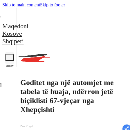
Skip to main content
Skip to footer
Maqedoni
Kosove
Shqiperi
Trendy
Goditet nga një automjet me
l
tabela të huaja, ndërron jetë
biçiklisti 67-vjeçar nga
Xhepçishti
Para 2 vjet