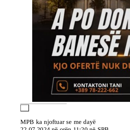
MPB ka njoftuar se me dayë
22.07.2024 në orën 11:20 në SPB