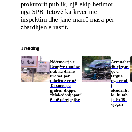
prokurorit publik, një ekip hetimor
nga SPB Tetovë ka kryer një
inspektim dhe janë marrë masa për
zbardhjen e rastit.
Trending
Ndërmarrja e
Arrestohet
Rrugëve thotë se
46-vjeçari
nuk ka dhënë
që u
urdhër për
largua
tabelën e re në
nga vendi
Tabanoc pa
i
gjuhën shqipe:
aksidentit
“Makedonijapat”
ku humbi
është përgjegjëse
jetën 19-
vjeçari