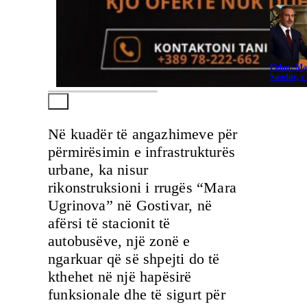
Fidan: Ma
Saudite, 
Në kuadër të angazhimeve për
përmirësimin e infrastrukturës
urbane, ka nisur
rikonstruksioni i rrugës “Mara
Ugrinova” në Gostivar, në
afërsi të stacionit të
autobusëve, një zonë e
ngarkuar që së shpejti do të
kthehet në një hapësirë
funksionale dhe të sigurt për