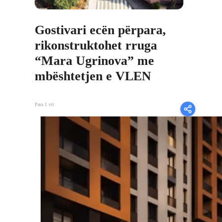
Gostivari ecën përpara,
rikonstruktohet rruga
“Mara Ugrinova” me
mbështetjen e VLEN
Para 1 vit