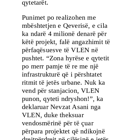
qytetarët.
Punimet po realizohen me
mbështetjen e Qeverisë, e cila
ka ndarë 4 milionë denarë për
këtë projekt, falë angazhimit të
përfaqësuesve të VLEN në
pushtet. “Zona hyrëse e qytetit
po merr pamje të re me një
infrastrukturë që i përshtatet
ritmit të jetës urbane. Nuk ka
vend për stanjacion, VLEN
punon, qyteti ndryshon!”, ka
deklaruar Nevzat Asani nga
VLEN, duke theksuar
vendosmërinë për të çuar
përpara projektet që ndikojnë
drejtpërdrejt në cilësinë e jetës