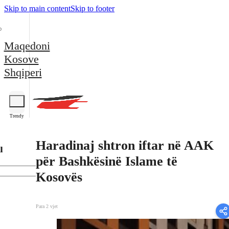
Skip to main content
Skip to footer
Maqedoni
Kosove
Shqiperi
Trendy
Haradinaj shtron iftar në AAK
l
për Bashkësinë Islame të
Kosovës
Para 2 vjet