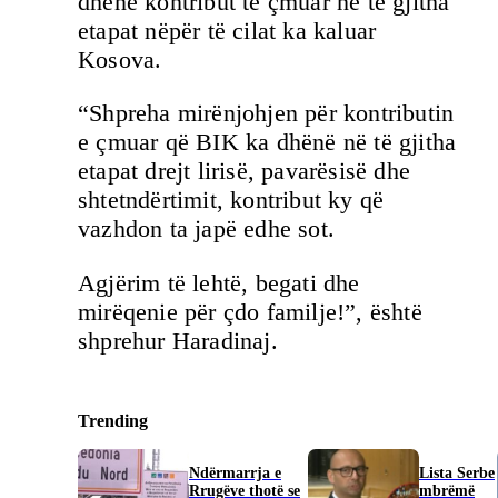
dhënë kontribut të çmuar në të gjitha
etapat nëpër të cilat ka kaluar
Kosova.
“Shpreha mirënjohjen për kontributin
e çmuar që BIK ka dhënë në të gjitha
etapat drejt lirisë, pavarësisë dhe
shtetndërtimit, kontribut ky që
vazhdon ta japë edhe sot.
Agjërim të lehtë, begati dhe
mirëqenie për çdo familje!”, është
shprehur Haradinaj.
Trending
Ndërmarrja e
​Lista Serbe
Rrugëve thotë se
mbrëmë