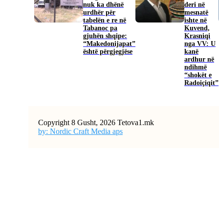
nuk ka dhënë
deri në
urdhër për
mesnatë
tabelën e re në
ishte në
Tabanoc pa
Kuvend,
gjuhën shqipe:
Krasniqi
“Makedonijapat”
nga VV: U
është përgjegjëse
kanë
ardhur në
ndihmë
“shokët e
Radoiçiqit”
Copyright 8 Gusht, 2026 Tetova1.mk
by: Nordic Craft Media aps