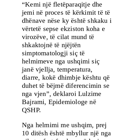
“Kemi një fletëparaqitje dhe
jemi në proces të kërkimit të të
dhënave nëse ky është shkaku i
vërtetë sepse ekziston koha e
virozëve, të cilat mund të
shkaktojnë të njëjtën
simptomatologji siç të
helmimeve nga ushqimi siç
janë vjellja, temperatura,
diarre, kokë dhimbje kështu që
duhet të bëjmë diferencimin se
nga vjen”, deklaroi Lulzime
Bajrami, Epidemiologe në
QSHP.
Nga helmimi me ushqim, prej
10 ditësh është mbyllur një nga