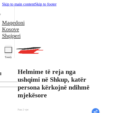
Skip to main content
Skip to footer
Maqedoni
Kosove
Shqiperi
Trendy
Helmime të reja nga
l
ushqimi në Shkup, katër
persona kërkojnë ndihmë
mjekësore
Para 2 vjet