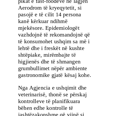
pikat e fast-foodeve në lagjen
Aerodrom të kryeqytetit, si
pasojë e të cilit 14 persona
kanë kërkuar ndihmë
mjekësore. Epidemiologët
vazhdojnë të rekomandojnë që
të konsumohet ushqim sa më i
lehtë dhe i freskët në kushte
shtëpiake, mirëmbajte të
higjienës dhe të shmangen
grumbullimet nëpër ambiente
gastronomike gjatë kësaj kohe.
Nga Agjencia e ushqimit dhe
veterinarisë, thonë se përskaj
kontrolleve të planifikuara
bëhen edhe kontrolle të
jashtëzakonshme që vijnë si