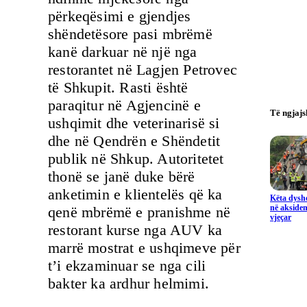
përkeqësimi e gjendjes
shëndetësore pasi mbrëmë
kanë darkuar në një nga
restorantet në Lagjen Petrovec
të Shkupit. Rasti është
paraqitur në Agjencinë e
Të ngjaj
ushqimit dhe veterinarisë si
dhe në Qendrën e Shëndetit
publik në Shkup. Autoritetet
thonë se janë duke bërë
anketimin e klientelës që ka
Këta dysho
në aksiden
qenë mbrëmë e pranishme në
vjeçar
restorant kurse nga AUV ka
marrë mostrat e ushqimeve për
t’i ekzaminuar se nga cili
bakter ka ardhur helmimi.