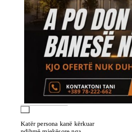
Katër persona kanë kërkuar
ndihmë mjekësore nga