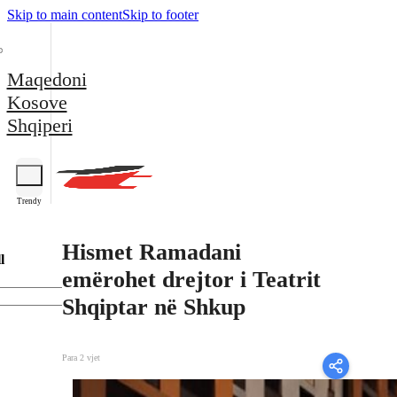
Skip to main content
Skip to footer
Maqedoni
Kosove
Shqiperi
Trendy
Hismet Ramadani
l
emërohet drejtor i Teatrit
Shqiptar në Shkup
Para 2 vjet