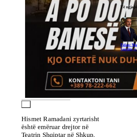
Të ngjaj
Fidan: Ma
Saudite, 
Hismet Ramadani zyrtarisht
është emëruar drejtor në
Teatrin Shqiptar në Shkup,