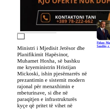
Të ngjaj
Fidan: Ma
Saudite, 
Ministri i Mjedisit Jetësor dhe
Planifikimit Hapësinor,
Muhamet Hoxha, së bashku
me kryeministrin Hristijan
Mickoski, ishin pjesëmarrës në
prezantimin e sistemit modern
rajonal për menaxhimin e
mbeturinave, si dhe në
paraqitjen e infrastrukturës
kyçe që pritet të vihet në