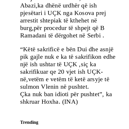
Abazi,ka dhënë urdhër që ish
pjesëtari i UÇK nga Kosova prej
arrestit shtepiak të kthehet në
burg,për procedur të shpejt që B
Ramadani të dërgohet në Serbi .
“Këtë sakrificë e bën Dui dhe asnjë
pik gajle nuk e ka të sakrifikon edhe
një ish ushtar të UÇK ,siç ka
sakrifikuar qe 20 vjet ish UÇK-
në,vetëm e vetëm të ketë arsyje të
sulmon Vlenin në pushtet.
Çka nuk ban idioti për pushtet”, ka
shkruar Hoxha. (INA)
Trending