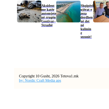
Aksident
Shqipëri
me katër
ujërat e
automjete
zeza
në rrugën
derdhen
Gostivar–
në det
Strazhë
në
kulmin
e
sezonit!
Copyright 10 Gusht, 2026 Tetova1.mk
by: Nordic Craft Media aps