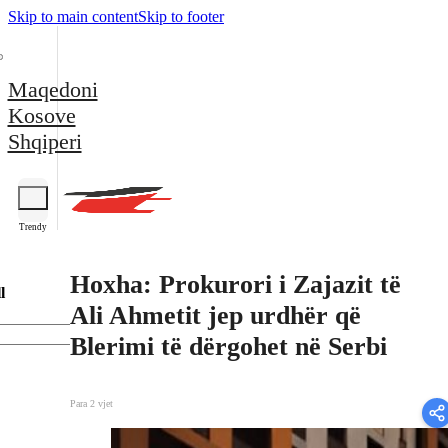
Skip to main content
Skip to footer
Maqedoni
Kosove
Shqiperi
Trendy
Hoxha: Prokurori i Zajazit të
l
Ali Ahmetit jep urdhër që
Blerimi të dërgohet në Serbi
Para 2 vjet