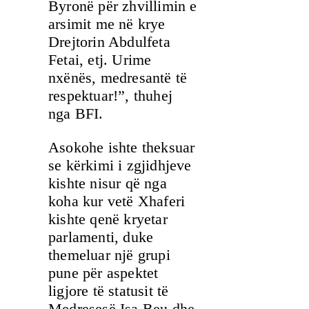
Byronë për zhvillimin e
arsimit me në krye
Drejtorin Abdulfeta
Fetai, etj. Urime
nxënës, medresantë të
respektuar!”, thuhej
nga BFI.
Asokohe ishte theksuar
se kërkimi i zgjidhjeve
kishte nisur që nga
koha kur vetë Xhaferi
kishte qenë kryetar
parlamenti, duke
themeluar një grupi
pune për aspektet
ligjore të statusit të
Medresesë Isa Beu dhe