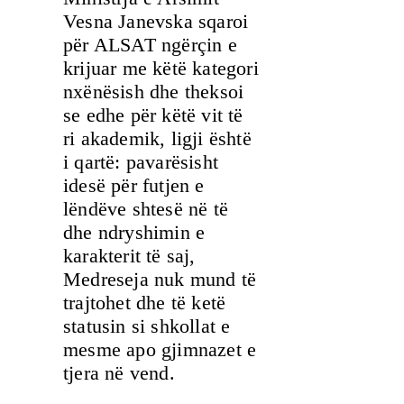
Vesna Janevska sqaroi
për ALSAT ngërçin e
krijuar me këtë kategori
nxënësish dhe theksoi
se edhe për këtë vit të
ri akademik, ligji është
i qartë: pavarësisht
idesë për futjen e
lëndëve shtesë në të
dhe ndryshimin e
karakterit të saj,
Medreseja nuk mund të
trajtohet dhe të ketë
statusin si shkollat e
mesme apo gjimnazet e
tjera në vend.