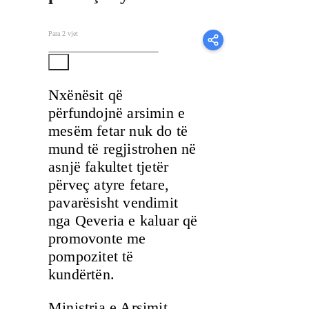
Para 2 vjet
Nxënësit që
përfundojnë arsimin e
mesëm fetar nuk do të
mund të regjistrohen në
asnjë fakultet tjetër
përveç atyre fetare,
pavarësisht vendimit
nga Qeveria e kaluar që
promovonte me
pompozitet të
kundërtën.
Ministrja e Arsimit