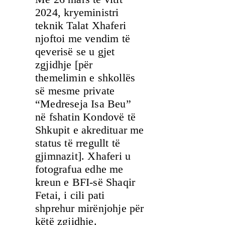
2024, kryeministri
teknik Talat Xhaferi
njoftoi me vendim të
qeverisë se u gjet
zgjidhje [për
themelimin e shkollës
së mesme private
“Medreseja Isa Beu”
në fshatin Kondovë të
Shkupit e akredituar me
status të rregullt të
gjimnazit]. Xhaferi u
fotografua edhe me
kreun e BFI-së Shaqir
Fetai, i cili pati
shprehur mirënjohje për
këtë zgjidhje.