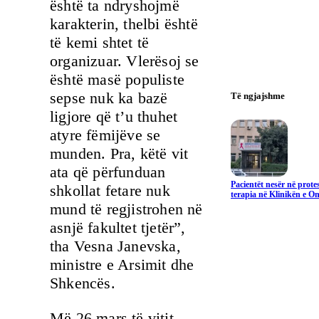
është ta ndryshojmë
karakterin, thelbi është
të kemi shtet të
organizuar. Vlerësoj se
është masë populiste
sepse nuk ka bazë
Të ngjajshme
ligjore që t’u thuhet
atyre fëmijëve se
munden. Pra, këtë vit
ata që përfunduan
Pacientët nesër në prote
shkollat fetare nuk
terapia në Klinikën e On
mund të regjistrohen në
asnjë fakultet tjetër”,
tha Vesna Janevska,
ministre e Arsimit dhe
Shkencës.
Më 26 mars të vitit