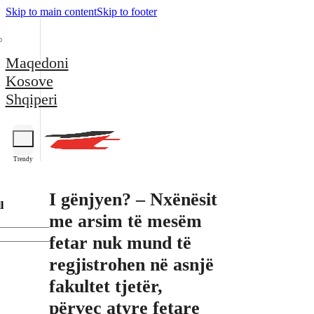
Skip to main content
Skip to footer
Maqedoni
Kosove
Shqiperi
Trendy
I gënjyen? – Nxënësit
l
me arsim të mesëm
fetar nuk mund të
regjistrohen në asnjë
fakultet tjetër,
përveç atyre fetare