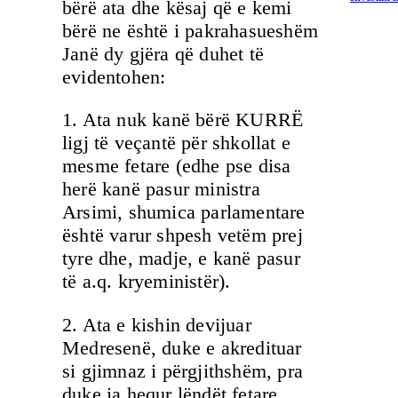
bërë ata dhe kësaj që e kemi
bërë ne është i pakrahasueshëm
Janë dy gjëra që duhet të
evidentohen:
1. Ata nuk kanë bërë KURRË
ligj të veçantë për shkollat e
mesme fetare (edhe pse disa
herë kanë pasur ministra
Arsimi, shumica parlamentare
është varur shpesh vetëm prej
tyre dhe, madje, e kanë pasur
të a.q. kryeministër).
2. Ata e kishin devijuar
Medresenë, duke e akredituar
si gjimnaz i përgjithshëm, pra
duke ia hequr lëndët fetare,