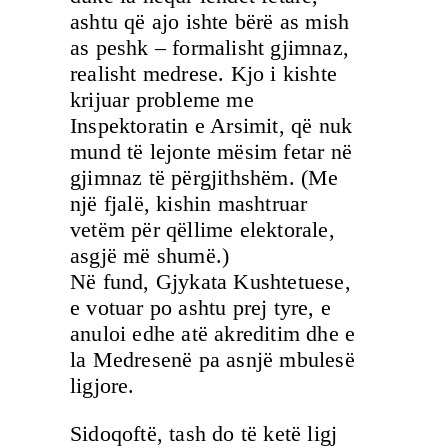
ashtu që ajo ishte bërë as mish
as peshk – formalisht gjimnaz,
realisht medrese. Kjo i kishte
krijuar probleme me
Inspektoratin e Arsimit, që nuk
mund të lejonte mësim fetar në
gjimnaz të përgjithshëm. (Me
një fjalë, kishin mashtruar
vetëm për qëllime elektorale,
asgjë më shumë.)
Në fund, Gjykata Kushtetuese,
e votuar po ashtu prej tyre, e
anuloi edhe atë akreditim dhe e
la Medresenë pa asnjë mbulesë
ligjore.
Sidoqoftë, tash do të ketë ligj