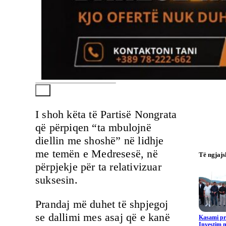
I shoh këta të Partisë Nongrata
që përpiqen “ta mbulojnë
diellin me shoshë” në lidhje
me temën e Medresesë, në
Të ngjaj
përpjekje për ta relativizuar
suksesin.
Prandaj më duhet të shpjegoj
se dallimi mes asaj që e kanë
Kasami pr
Investim m