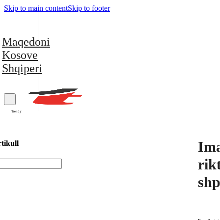
Skip to main content
Skip to footer
Maqedoni
Kosove
Shqiperi
Trendy
Ima
tikull
rik
shp