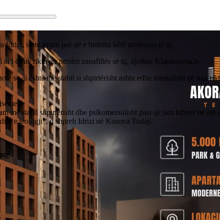
ia Idrizi, ishte imam por që e braktisi këtë profesion të tij.
i ai i është rikthyer përsëri zanafillës së tij, njofton Klankosova.tv.
thotë se ai është më stabil si shpirtërisht ashtu edhe mentalisht që nga rikt
isement
am më stabil shpirtërisht dhe psikomentalisht pasi që jam kthyer në atë
udim e teologji”, u shpreh Idrizi në Kosova Today.
ing