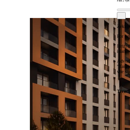
Para 2 vjet
Zekirij
Por tan
Idrizi 
islam.
Advert
“Tani j
vite st
Trend