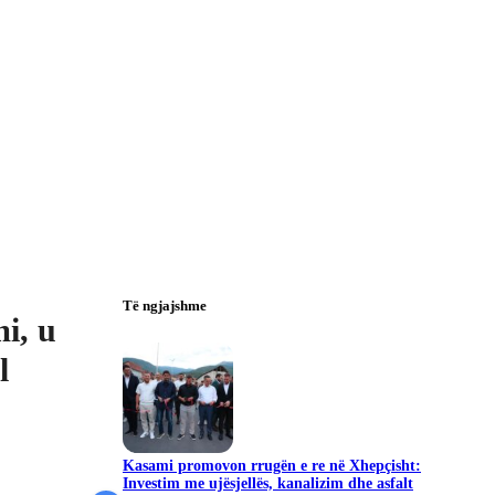
Të ngjajshme
i, u
l
Kasami promovon rrugën e re në Xhepçisht:
Investim me ujësjellës, kanalizim dhe asfalt