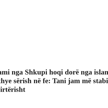
mi nga Shkupi hoqi dorë nga islam
thye sërish në fe: Tani jam më stabi
irtërisht