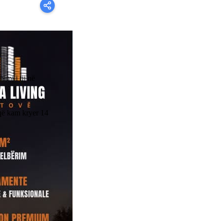
himi i tij në
 që kam kryer 14