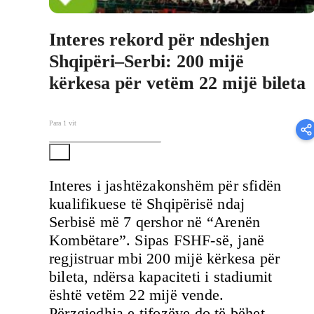
Interes rekord për ndeshjen
Shqipëri–Serbi: 200 mijë
kërkesa për vetëm 22 mijë bileta
Para 1 vit
Interes i jashtëzakonshëm për sfidën
kualifikuese të Shqipërisë ndaj
Serbisë më 7 qershor në “Arenën
Kombëtare”. Sipas FSHF-së, janë
regjistruar mbi 200 mijë kërkesa për
bileta, ndërsa kapaciteti i stadiumit
është vetëm 22 mijë vende.
Përzgjedhja e tifozëve do të bëhet