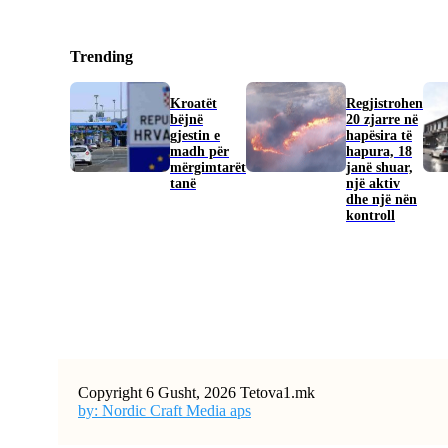
Trending
Kroatët
Regjistrohen
bëjnë
20 zjarre në
gjestin e
hapësira të
madh për
hapura, 18
mërgimtarët
janë shuar,
tanë
një aktiv
dhe një nën
kontroll
Copyright 6 Gusht, 2026 Tetova1.mk
by: Nordic Craft Media aps