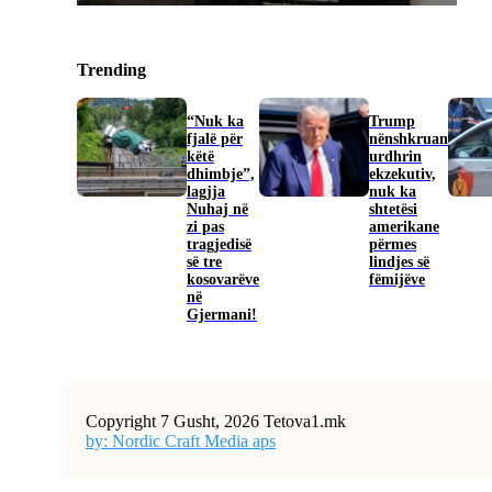
Trending
“Nuk ka
Trump
fjalë për
nënshkruan
këtë
urdhrin
dhimbje”,
ekzekutiv,
lagjja
nuk ka
Nuhaj në
shtetësi
zi pas
amerikane
tragjedisë
përmes
së tre
lindjes së
kosovarëve
fëmijëve
në
Gjermani!
Copyright 7 Gusht, 2026 Tetova1.mk
by: Nordic Craft Media aps