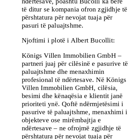
ndërtesave, poashtu Bucolli ka bërë
të ditur se kompania ofron zgjidhje të
përshtatura për nevojat tuaja për
pasuri të paluajtshme.
Njoftimi i plotë i Albert Bucollit:
Königs Villen Immobilien GmbH –
partneri juaj për cilësinë e pasurive të
paluajtshme dhe menaxhimin
profesional të ndërtesave. Në Königs
Villen Immobilien GmbH, cilësia,
besimi dhe kënaqësia e klientit janë
prioriteti ynë. Qoftë ndërmjetësimi i
pasurive të paluajtshme, menaxhimi i
objekteve ose mirëmbajtja e
ndërtesave – ne ofrojmë zgjidhje të
përshtatura për nevojat tuaja për