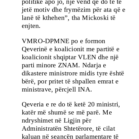
politike apo jo, një vend që do të të
jetë motiv dhe frymëzim për ata që e
lanë të kthehen”, tha Mickoski të
enjten.
VMRO-DPMNE po e formon
Qeverinë e koalicionit me partitë e
koalicionit shqiptar VLEN dhe një
parti minore ZNAM. Ndarja e
dikastere ministrore midis tyre është
bërë, por pritet të shpallen emrat e
ministrave, përcjell INA.
Qeveria e re do të ketë 20 ministri,
katër më shumë se më parë. Me
ndryshimet në Ligjin për
Administratën Shtetërore, të cilat
kaluan në seancën parlamentare të