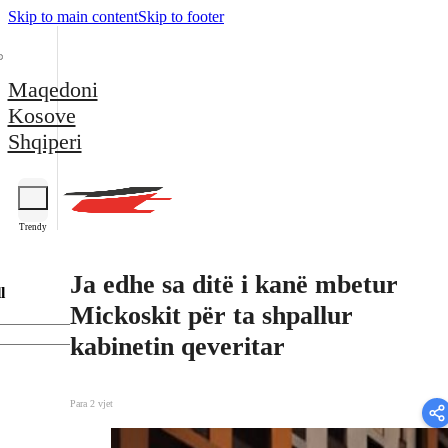
Skip to main content
Skip to footer
Maqedoni
Kosove
Shqiperi
Trendy
Ja edhe sa ditë i kanë mbetur
l
Mickoskit për ta shpallur
kabinetin qeveritar
Para 2 vjet