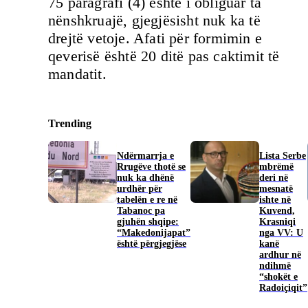
75 paragrafi (4) është i obliguar ta
nënshkruajë, gjegjësisht nuk ka të
drejtë vetoje. Afati për formimin e
qeverisë është 20 ditë pas caktimit të
mandatit.
Trending
Ndërmarrja e
​Lista Serbe
Rrugëve thotë se
mbrëmë
nuk ka dhënë
deri në
urdhër për
mesnatë
tabelën e re në
ishte në
Tabanoc pa
Kuvend,
gjuhën shqipe:
Krasniqi
“Makedonijapat”
nga VV: U
është përgjegjëse
kanë
ardhur në
ndihmë
“shokët e
Radoiçiqit”