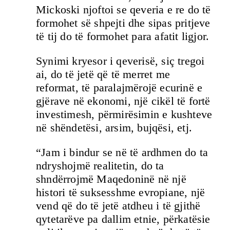
Mickoski njoftoi se qeveria e re do të
formohet së shpejti dhe sipas pritjeve
të tij do të formohet para afatit ligjor.
Synimi kryesor i qeverisë, siç tregoi
ai, do të jetë që të merret me
reformat, të paralajmërojë ecurinë e
gjërave në ekonomi, një cikël të fortë
investimesh, përmirësimin e kushteve
në shëndetësi, arsim, bujqësi, etj.
“Jam i bindur se në të ardhmen do ta
ndryshojmë realitetin, do ta
shndërrojmë Maqedoninë në një
histori të suksesshme evropiane, një
vend që do të jetë atdheu i të gjithë
qytetarëve pa dallim etnie, përkatësie