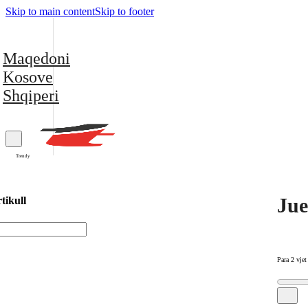
Skip to main content
Skip to footer
Maqedoni
Kosove
Shqiperi
Trendy
Jue
tikull
Para 2 vjet