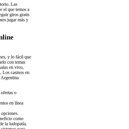
torio. Las
e el que temos a
guir giros gratis
mos jugar más y
nline
es, y lo fácil que
arlo con temas
salas en vivo,
, Los casinos en
e Argentina
ofertas o
ntos en línea
s opciones.
eneficio como
 la ludopatía.
 sistemas para