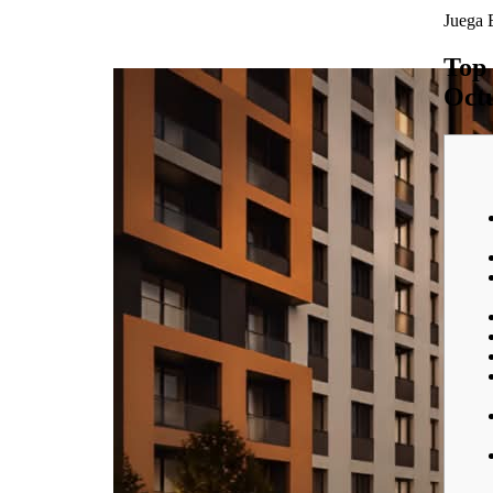
Juega 
Top 
Oct