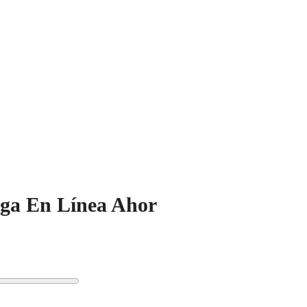
ga En Línea Ahor