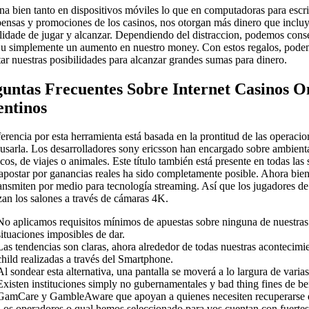
a bien tanto en dispositivos móviles lo que en computadoras para escri
ensas y promociones de los casinos, nos otorgan más dinero que incluy
lidade de jugar y alcanzar. Dependiendo del distraccion, podemos conse
), u simplemente un aumento en nuestro money. Con estos regalos, pode
r nuestras posibilidades para alcanzar grandes sumas para dinero.
untas Frecuentes Sobre Internet Casinos O
entinos
erencia por esta herramienta está basada en la prontitud de las operacion
 usarla. Los desarrolladores sony ericsson han encargado sobre ambient
icos, de viajes o animales. Este título también está presente en todas las 
apostar por ganancias reales ha sido completamente posible. Ahora bien
ansmiten por medio para tecnología streaming. Así que los jugadores d
zan los salones a través de cámaras 4K.
No aplicamos requisitos mínimos de apuestas sobre ninguna de nuestras 
situaciones imposibles de dar.
Las tendencias son claras, ahora alrededor de todas nuestras acontecimie
child realizadas a través del Smartphone.
Al sondear esta alternativa, una pantalla se moverá a lo largura de varia
Existen instituciones simply no gubernamentales y bad thing fines de b
GamCare y GambleAware que apoyan a quienes necesiten recuperarse de
Los operadores o qual hemos seleccionado para vos cuentan con fuertes