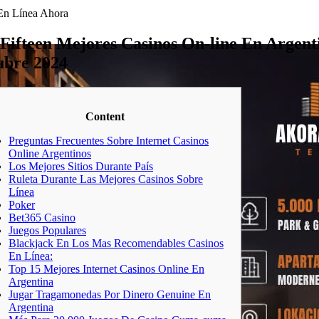
En Línea Ahora
Fifteen Mejores Casinos On-line En Argent
ubre 2024
Content
Preguntas Frecuentes Sobre Internet Casinos
Online Argentinos
Los Mejores Sitios Durante País
Ruleta Durante Las Mejores Casinos Sobre
Línea
Poker
Bet365 Casino
Juegos Populares
Blackjack En Los Mas Recomendables Casinos
En Línea:
Top 15 Mejores Internet Casinos Online En
Argentina
Jugar Tragamonedas Por Dinero Genuine En
Argentina