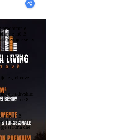
ëm prodhimin e
ithnjë e më të
ale tregojnë se ky
i të cilave ka
me bursat, ku
itjet e çmimeve
ejnë një ndryshim
rijnë deri në 8
 dominon në
ve klimatike,
regje si Kina dhe