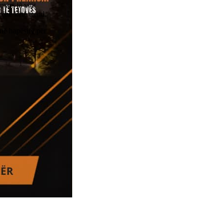
ars të vitit
ojnë këtë trend.
në hapësirë për