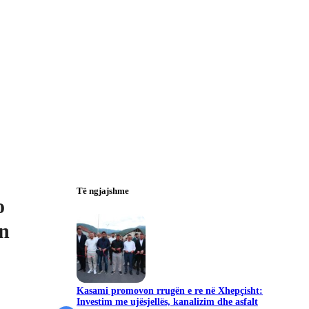
Të ngjajshme
o
n
Kasami promovon rrugën e re në Xhepçisht:
Investim me ujësjellës, kanalizim dhe asfalt