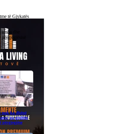
tme të Gjykatës
 tenda dhe
 përgjegjësisë
e nuk ka dhënë
banoc pa gjuhën
 përgjegjëse