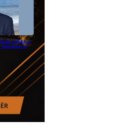
sador i SHBA-së
a Amerikane në