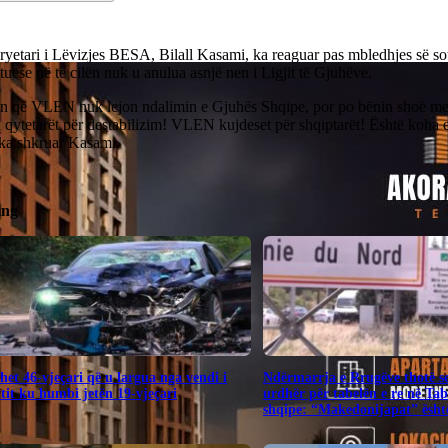
ryetari i Lëvizjes BESA, Bilall Kasami, ka reaguar pas mbledhjes së so
uese në të cilën nuk u anulua asnjë nen i Ligjit të Gjuhëve.
in që VLEN nuk lejon ndalimin e Gjuhës Shqipe, por po bënin shoë me
 qytetarët për destabilizim! VLEN kujdeset për shqiptarët! Është koha e
 ka shkruar Kasami.
ing
het 46-vjeçari që u largua nga vendi i
Ndërmarrja e Rrugëve thotë s
tit ku humbi jetën 19-vjeçari
urdhër për tabelën e re në Ta
shqipe: “Makedonijapat” është