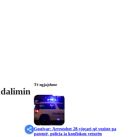
Të ngjajshme
ndalimin
Gostivar: Arrestohet 28-vjeçari që voziste pa
patentë, policia ia konfiskon veturën