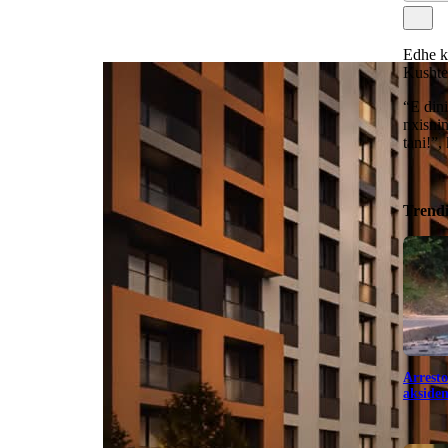
Edhe k
Kushtet
“E din
nxisnin
tani!”,
Trend
Arresto
aksiden