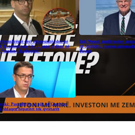
Serbe mbrëmë deri në mesnatë ishte në
Eric Wendt konfirmohet amba
, Krasniqi nga VV: U kanë ardhur në
në Shqipëri, reagon Ambasad
“shokët e Radoiçiqit”
Tiranë
vski: Pas ndotjes së ujit në Gostivar,
 shfaqen hepatitet tek qytetarët