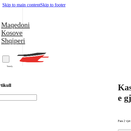
Skip to main content
Skip to footer
Maqedoni
Kosove
Shqiperi
Trendy
Kas
tikull
e g
Para 2 vjet