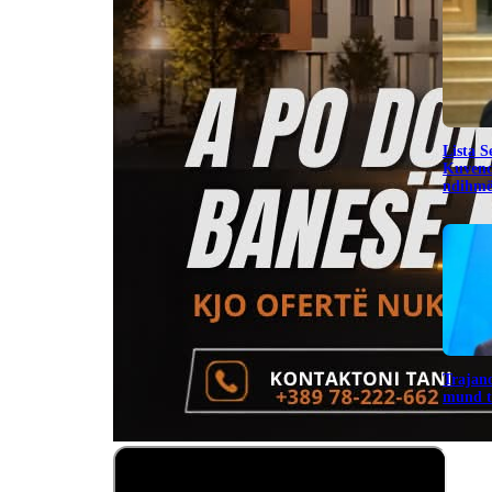
​Lista 
Kuvend
ndihmë 
Trajano
mund të