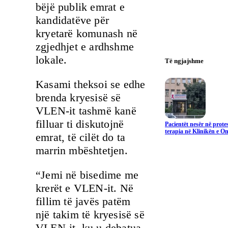
bëjë publik emrat e
kandidatëve për
kryetarë komunash në
zgjedhjet e ardhshme
lokale.
Të ngjajshme
Kasami theksoi se edhe
brenda kryesisë së
VLEN-it tashmë kanë
filluar ti diskutojnë
Pacientët nesër në prote
terapia në Klinikën e On
emrat, të cilët do ta
marrin mbështetjen.
“Jemi në bisedime me
krerët e VLEN-it. Në
fillim të javës patëm
një takim të kryesisë së
VLEN-it, ku u debatua