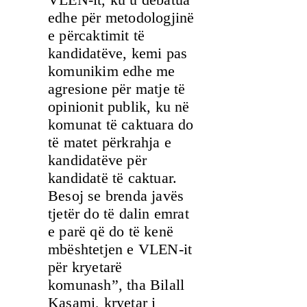
edhe për metodologjinë
e përcaktimit të
kandidatëve, kemi pas
komunikim edhe me
agresione për matje të
opinionit publik, ku në
komunat të caktuara do
të matet përkrahja e
kandidatëve për
kandidatë të caktuar.
Besoj se brenda javës
tjetër do të dalin emrat
e parë që do të kenë
mbështetjen e VLEN-it
për kryetarë
komunash”, tha Bilall
Kasami, kryetar i