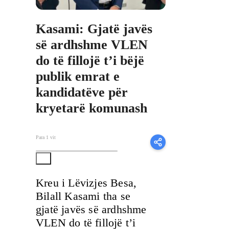
Kasami: Gjatë javës
së ardhshme VLEN
do të fillojë t’i bëjë
publik emrat e
kandidatëve për
kryetarë komunash
Para 1 vit
Kreu i Lëvizjes Besa,
Bilall Kasami tha se
gjatë javës së ardhshme
VLEN do të fillojë t’i