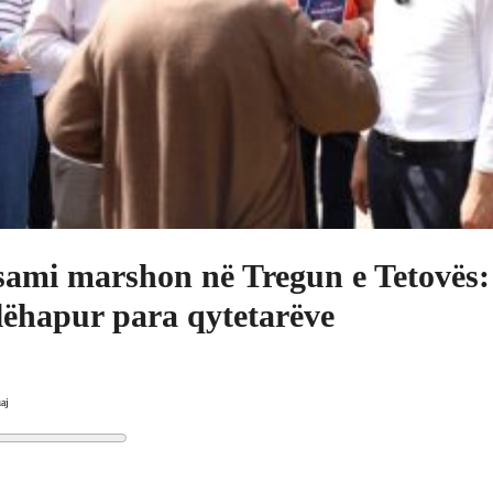
ami marshon në Tregun e Tetovës:
lëhapur para qytetarëve
aj