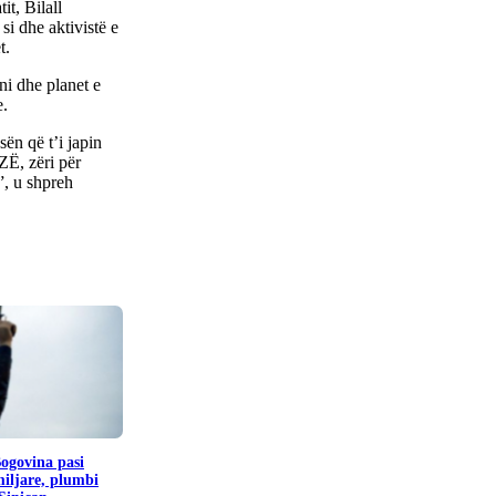
t, Bilall
si dhe aktivistë e
t.
ni dhe planet e
e.
ën që t’i japin
ZË, zëri për
”, u shpreh
Bogovina pasi
miljare, plumbi