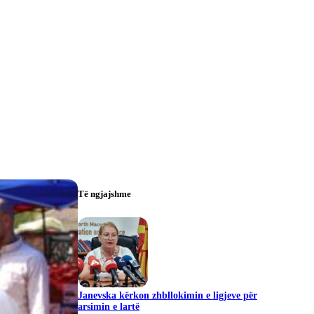
Të ngjajshme
Janevska kërkon zhbllokimin e ligjeve për
arsimin e lartë