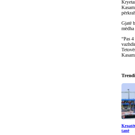
Kryeta
Kasami,
përkrah
Gjatë b
mëdha p
“Pas 4 
vazhdi
Tetovën
Kasami
Trend
Kroatët
tanë