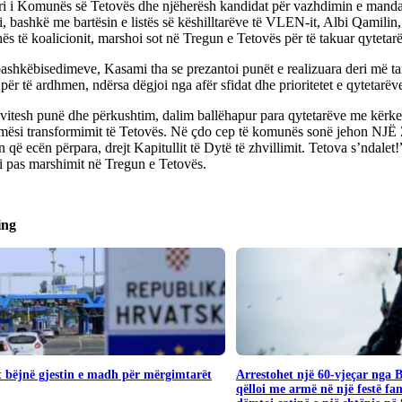
ri i Komunës së Tetovës dhe njëherësh kandidat për vazhdimin e mandati
 bashkë me bartësin e listës së këshilltarëve të VLEN-it, Albi Qamilin, 
ës të koalicionit, marshoi sot në Tregun e Tetovës për të takuar qytetarë
ashkëbisedimeve, Kasami tha se prezantoi punët e realizuara deri më ta
ër të ardhmen, ndërsa dëgjoi nga afër sfidat dhe prioritetet e qytetarëv
vitesh punë dhe përkushtim, dalim ballëhapur para qytetarëve me kërkes
mësi transformimit të Tetovës. Në çdo cep të komunës sonë jehon NJË 
 që ecën përpara, drejt Kapitullit të Dytë të zhvillimit. Tetova s’ndalet!
 pas marshimit në Tregun e Tetovës.
ing
 bëjnë gjestin e madh për mërgimtarët
Arrestohet një 60-vjeçar nga 
qëlloi me armë në një festë fa