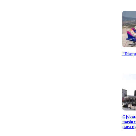
“Diaspo
Gjykata
mashtr
para ng