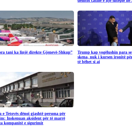
dëmtoi çatinë e një shtëpie në
ra tani ka linjë direkte Gjenevë-Shkup”
Trump kap vogëlushin para se 
skena, nuk i kursen ironitë pë
të bëhet si ai
 e Tetovës dënoi gjashtë persona për
im: Inskenuan aksident për të marrë
a kompanitë e sigurimit