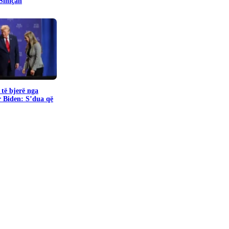
 Siniçan
të bjerë nga
r Biden: S’dua që