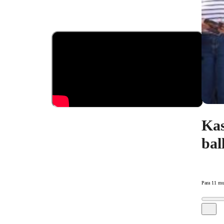
Kas
bal
Para 11 mu