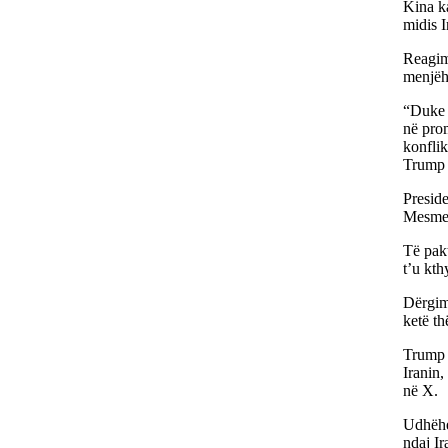
Kina ka
midis I
Reagim
menjëh
“Duke i
në prom
konflik
Trump 
Presid
Mesme,
Të pak
t’u kt
Dërgim
ketë t
Trump p
Iranin,
në X.
Udhëheq
ndaj Ir