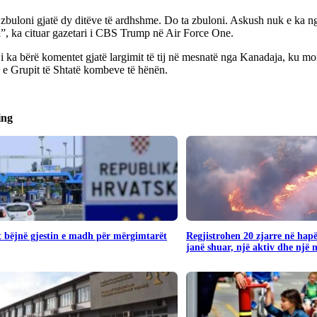
zbuloni gjatë dy ditëve të ardhshme. Do ta zbuloni. Askush nuk e ka n
i”, ka cituar gazetari i CBS Trump në Air Force One.
 ka bërë komentet gjatë largimit të tij në mesnatë nga Kanadaja, ku mor
 e Grupit të Shtatë kombeve të hënën.
ing
 bëjnë gjestin e madh për mërgimtarët
Regjistrohen 20 zjarre në hapë
janë shuar, një aktiv dhe një 