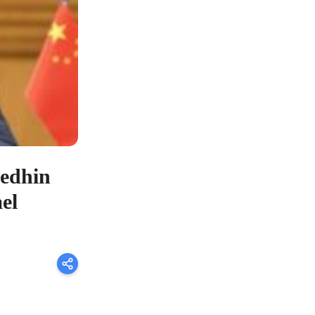
hedhin
ael