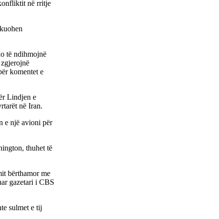
fliktit në rritje
vakuohen
 do të ndihmojnë
 zgjerojnë
 për komentet e
ër Lindjen e
tarët në Iran.
 e një avioni për
ington, thuhet të
emit bërthamor me
uar gazetari i CBS
e sulmet e tij