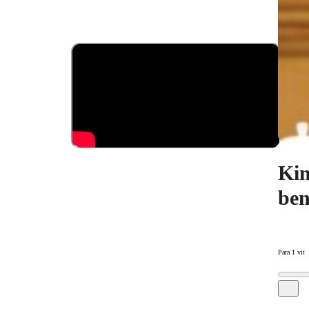
Kin
ben
Para 1 vit