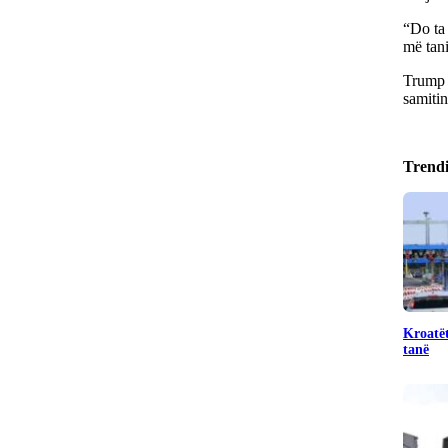
“Do ta 
më tan
Trump i
samitin
Trend
Kroatët
tanë