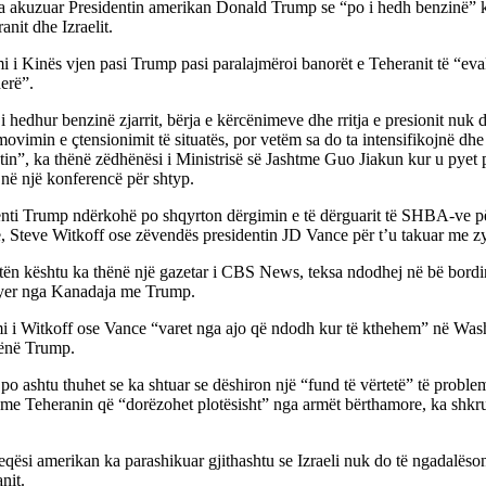
 akuzuar Presidentin amerikan Donald Trump se “po i hedh benzinë” kon
ranit dhe Izraelit.
i i Kinës vjen pasi Trump pasi paralajmëroi banorët e Teheranit të “e
erë”.
 hedhur benzinë zjarrit, bërja e kërcënimeve dhe rritja e presionit nuk
ovimin e çtensionimit të situatës, por vetëm sa do ta intensifikojnë dhe
tin”, ka thënë zëdhënësi i Ministrisë së Jashtme Guo Jiakun kur u pyet
në një konferencë për shtyp.
enti Trump ndërkohë po shqyrton dërgimin e të dërguarit të SHBA-ve p
 Steve Witkoff ose zëvendës presidentin JD Vance për t’u takuar me zyr
tën kështu ka thënë një gazetar i CBS News, teksa ndodhej në bë bordin
hyer nga Kanadaja me Trump.
i i Witkoff ose Vance “varet nga ajo që ndodh kur të kthehem” në Wash
hënë Trump.
o ashtu thuhet se ka shtuar se dëshiron një “fund të vërtetë” të probl
 me Teheranin që “dorëzohet plotësisht” nga armët bërthamore, ka shkr
ësi amerikan ka parashikuar gjithashtu se Izraeli nuk do të ngadalësont
anit.