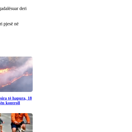
gadalësuar deri
i pjesë në
sira të hapura, 18
nën kontroll