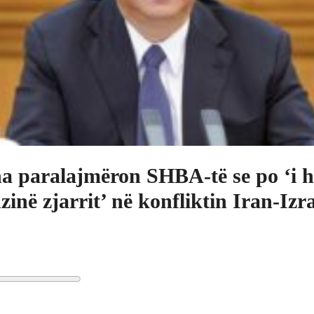
a paralajmëron SHBA-të se po ‘i 
zinë zjarrit’ në konfliktin Iran-Izr