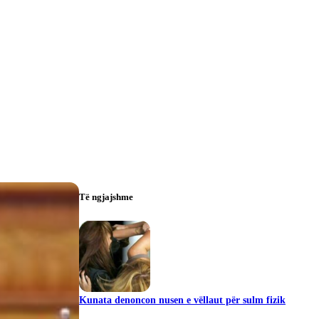
Të ngjajshme
Kunata denoncon nusen e vëllaut për sulm fizik