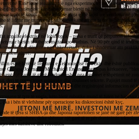
ëtarët në Kinë kanë realizuar një nga eksperimentet më të avancuara të
isë dhe teknologjisë: kanë shndërruar bletët në robotë të komanduar ng
isjeje tepër të vogël – më e lehtë se maja e një lapsi – e vendosur në pj
dhe të lidhur me trurin e saj, studiuesit kanë arritur ta drejtojnë insektin 
s.
 fut impulse elektrike në lobin optik – pjesa e trurit që përpunon inform
detyruar bletën të kthehet majtas apo djathtas. Në 90 për qind të testimev
komandave të dërguara nga shkencëtarët, duke i shndërruar ato praktiki
mueshëm ajrorë.
llim është bërë në Institutin e Teknologjisë në Pekin dhe është publikua
ore Chinese Journal of Mechanical Engineering. Sipas kërkuesve, “blet
 kenë një gamë të gjerë përdorimesh – nga misionet e shpëtimit në zona
itur, deri te operacionet ushtarake dhe zbulimet sekrete. Pajisjet mund të
, mikrofonë apo sensorë që mbledhin dhe regjistrojnë informacion në te
rmasave të tyre të vogla, këto bletë robotike mund të futen në hapësira 
, çka i bën të vlefshme për operacione ku diskrecioni është kyç.
nde të tjera si SHBA-ja dhe Japonia raportohen se janë në garë për zhv
gjive të ngjashme, duke shënuar një garë të re për dominimin teknologj
urjes mes kafshëve dhe robotikës.