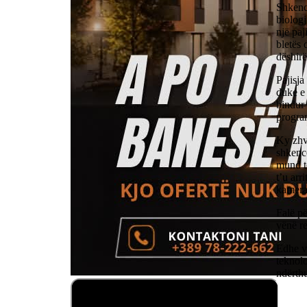
Shkenc
biologj
një paj
bletës 
dëshirë
Pajisja
duke e 
bindur 
progra
Ky zhvi
shkenc
mund të
t’u arr
kamera
Falë pë
vënë re
Edhe ve
teknolo
ndërth