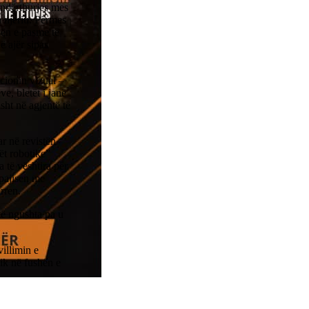
 ndërthurjes mes
a njeriu. Përmes
esën e pasme të
në ajër sipas
acionin vizual –
e, bletët i janë
sht në agjentë të
r në revistën
ët robotike”
 të vështira për
 pajisen me
rren.
të ngushta pa u
illimin e
ik në fushën e