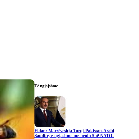
Të ngjajshme
Fidan: Marrëveshja Turqi-Pakistan-Arabi
Saudite, e ngjashme me nenin 5 të NATO-