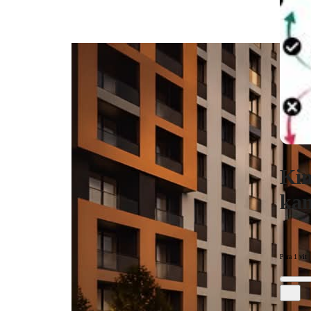
Kin
kam
Para 1 vit