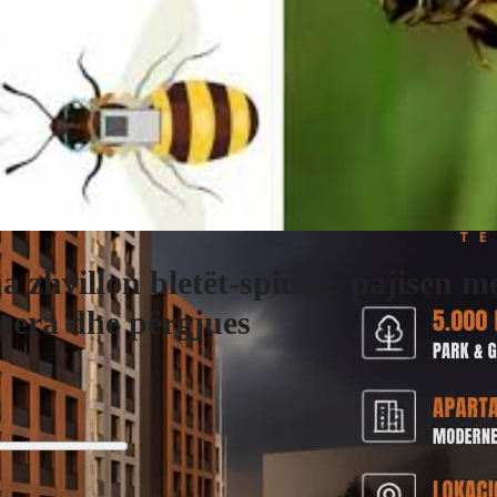
a zhvillon bletët-spiune, pajisen m
era dhe përgjues