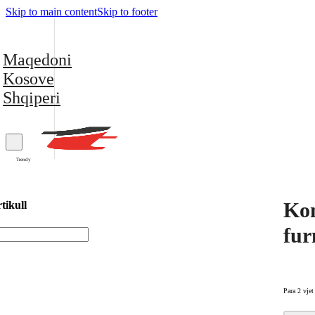
Skip to main content
Skip to footer
Maqedoni
Kosove
Shqiperi
Trendy
Kom
tikull
fur
Para 2 vjet