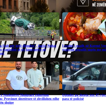
ing
 fjalë për këtë dhimbje”, lagjja Nuhaj
I nxehti i madh në Korenë Ver
as tragjedisë së tre kosovarëve në
sygjeron popullit supën me mi
ni!
 e Studentëve Shqiptarë ridorëzon
Gjendet pa shenja jete 47-vjeç
n: Provimet shtetërore të zhvillohen edhe
para të policisë
hën shqipe