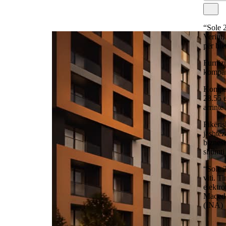
“Sole 2
Veriut,
për ble
Furnizu
kompani
Kompan
28.55 
arrinte
Pikëris
jashtëz
biznesi
shumti 
“Sole 2
viti. T
elektro
Maqedon
(INA)