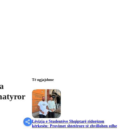
Të ngjajshme
a
natyror
Lëvizja e Studentëve Shqiptarë ridorëzon
kërkesën: Provimet shtetërore të zhvillohen edhe