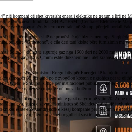
4” një kompani që shet kryesisht energji elektrike në tregun e lirë në 
 është furnizuesi i fundit kur SH.A. “ESM” (Centralet Elektrike të Maq
rjen e gazit natyror për dy termocentralet në Shkup, përcjell portali Fakt
esi, i cili përndryshe është në pronësi të një biznesmeni nga Shqipëria,
në bullgare “Greystone”, e cila deri tani kishte bërë furnizimin me gaz
ia “Sole 24” duhet të sigurojë gaz nga 1600 deri në 2600 megavat or
euro për megavat orë. Çmimi është dukshëm më i ulët krahasuar me muaj
 mbi 50 euro.
ht për këto arsye Komisioni Rregullativ për Energjetikë ka njoftuar se 
akonshme për 35 për qind po e zvogëlon koston e ngrohjes për të gjithë 
t në Qytetin e Shkupit, si dhe për institucionet publike, shkollat ​​dhe ko
për shkak të rënies së çmimeve në bursat botërore.
4” ka marrë licencën për tregtimin e gazit natyror në vitin 2022 dhe më 
ina Manoleva, vajza e zëvendësministres së Shëndetësisë si një inxhinier
teknikës është emëruar drejtore e kësaj kompanie për tregtimin e energji
i, e cila në të njëjtën kohë shet rregullisht sasi të mëdha të energjisë 