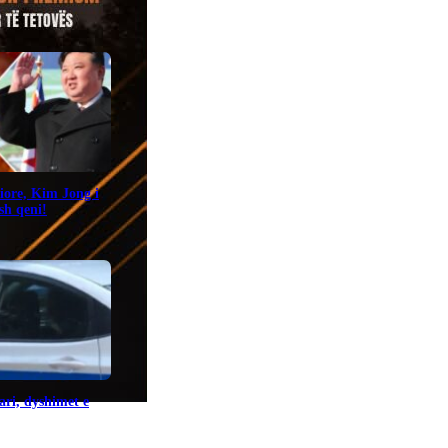
iore, Kim Jong i
sh qeni!
ari, dyshimet e