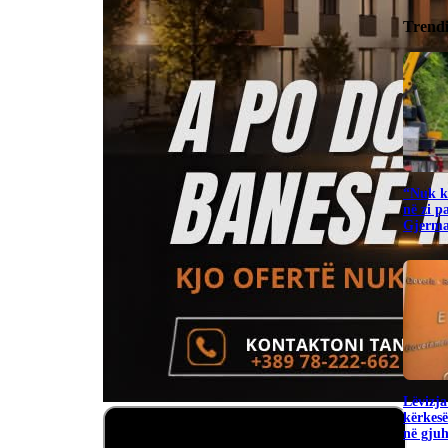
Trend
“Nuk ka
në zi p
Gjerma
Lëvizja
kërkesë
në gju