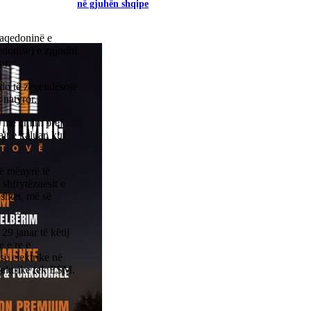
në gjuhën shqipe
Maqedoninë e
edonisë) e zgjodhi
or.
 do të zëvendësojë
 natyror.
ë me çmim prej
t e kaluar, kur
në mënyrë të
shfrytëzuesit e
pshtet, më së
29 janar të këtij
e e re e
së elektrike në
elektrike tek ESM.