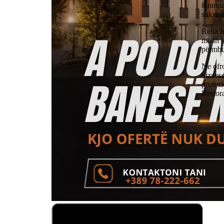
Kompan
sukses
Relia 
madh k
përmbu
Ne ofr
biznese
profesi
Restor