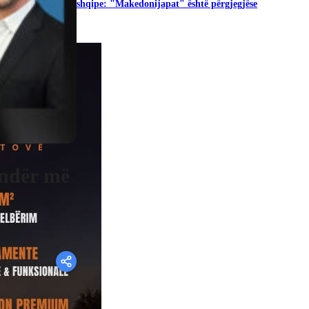
shqipe: "Makedonijapat" është përgjegjëse
 ndër më