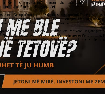
ia “Relia Insurance Group” me pronar shqiptarin Valdet Zuteja e cila
e të mëdha në Amerike dhe gjithandej.
Insurance Group ofron produkte të ndryshme sigurimi. Duke pasur akses
ompanish sigurimesh, qëllimi ynë është t’ju ofrojmë produktin më të vl
shur qëllimet tuaja menaxheriale dhe financiare.
ojmë Auto, Shtëpi, Obligacione, Sigurime Jete, Markere Tregtare për in
. Ne jemi te specializuar në shkrimin e Përgjegjësisë së Përgjithshme, P
onale, Kompensimi i punëtorëve për industri të ndryshme si Shitje me p
ante, kompani IT, Kamionë, Prodhim dhe Shumicë, etj.