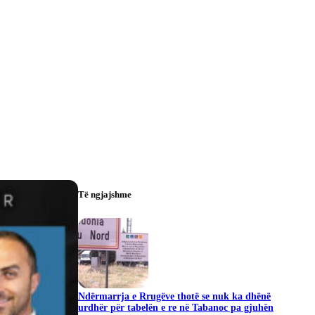
Të ngjajshme
Ndërmarrja e Rrugëve thotë se nuk ka dhënë
urdhër për tabelën e re në Tabanoc pa gjuhën