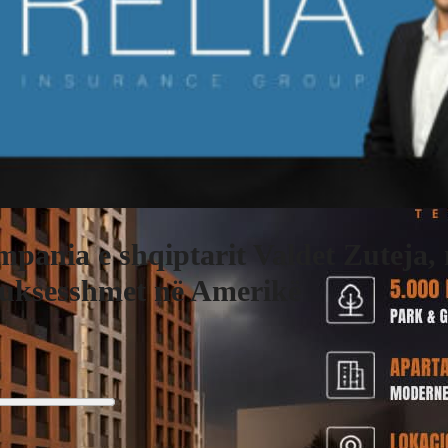
pania e shqiptarit Valdet Zuteja,
suksesshmet në Amerikë