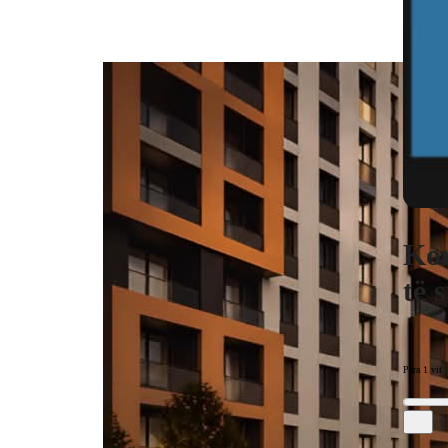
Kom
të 
Para 1 vit