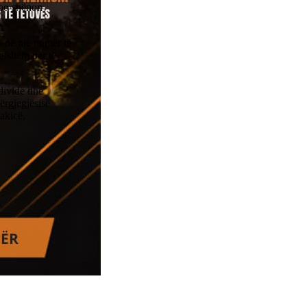
 po shënon
 në një numër të
efshëm për të
dividë dhe
ërgjegjësisë
akicë,