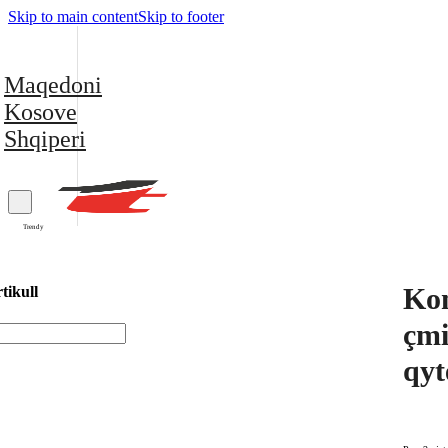
Skip to main content
Skip to footer
Maqedoni
Kosove
Shqiperi
Trendy
Kom
tikull
çmi
qyt