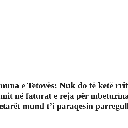
una e Tetovës: Nuk do të ketë rrit
mit në faturat e reja për mbeturina
etarët mund t’i paraqesin parregull