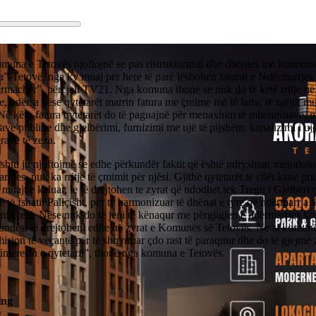
muna e Tetovës njoftojnë se pas ristrukturimit dhe dhënies me koncen
”-Tetovë, nga ky muaj për herë të parë lëshohen faturat e Ndërmarrjes 
rmacher”, përcjell TV21. Nga komuna thonë se nuk do të ketë rritje n
e, ndërsa nëse qytetarët marrin fatura me çmime më të larta, të njëjtit m
 Në këto fatura qytetarët do të paguajnë për menaxhim të mbeturinave, 
ave publike dhe gjelbërimi, furnizimi me ujë të pijshëm, kanalizimi i uj
rave të zeza.
shtu ju njoftojmë se edhe përkundër faktit që është ndryshuar metodolo
aritjes, nuk ka rritje të çmimit për njësi. Gjithë qytetarët të cilët kanë pr
e muajt e kaluar, le të drejtohen te zyrat që ndodhet tek Tregu i Gjelbërt
e të fshatit Pallçisht, për të harmonizuar të dhënat e tyre që ndërmarrja 
min real. Nëse nuk do të jeni të kënaqur me përgjigjen e ndërmarrjes k
undësi të drejtoheni edhe në zyrat e Komunës së Tetovës. Ne si komun
ision të veçantë për të shqyrtuar çdo rast të paraqitur dhe do të gjejmë 
 interesin e qytetarit”, thonë nga komuna e Tetovës.
ing