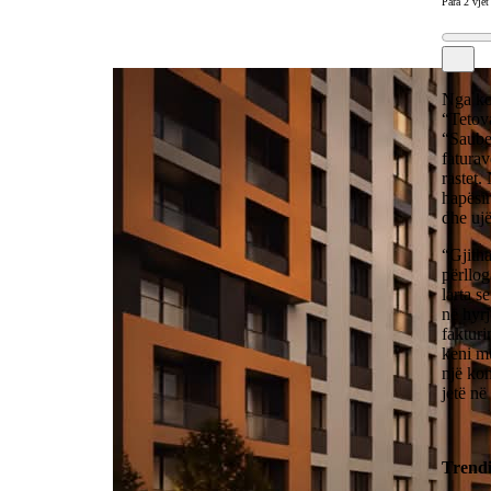
Para 2 vjet
Nga ko
“Tetova
“Saube
faturav
rastet.
hapësir
dhe ujë
“Gjitha
përllog
larta s
në hyrj
fakturi
keni m
një kom
jetë në
Trend