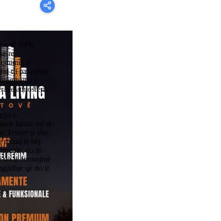
sion të NPK
së re
ë çmimin e
und t’i paraqesin
mirëmbajtja e
ërave atmosferik
gjia e
anuar fatura më të
 në Tetovë si dhe
të mund të bëj
omunale, do të
ë do të formojmë
zgjidhje që do të