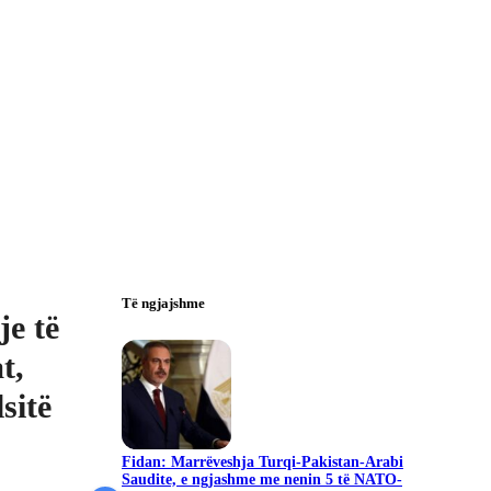
Të ngjajshme
je të
t,
sitë
Fidan: Marrëveshja Turqi-Pakistan-Arabi
Saudite, e ngjashme me nenin 5 të NATO-