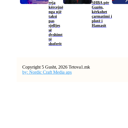
reja
SHBA për
kërcejnë
Gazën,
nga një
kërkohet
taksi
çarmatimi i
pas
plotë i
sjelljes
Hamasit
së
dyshimt
të
shoferit
Copyright 5 Gusht, 2026 Tetova1.mk
by: Nordic Craft Media aps