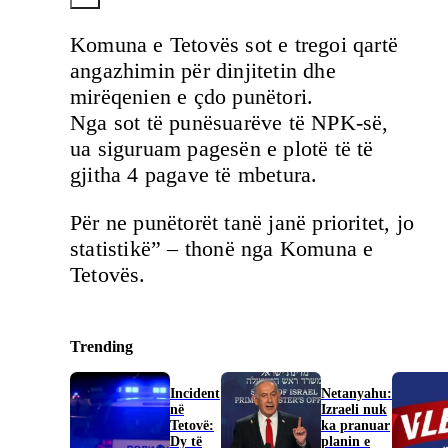
Komuna e Tetovës sot e tregoi qartë
angazhimin për dinjitetin dhe
mirëqenien e çdo punëtori.
Nga sot të punësuarëve të NPK-së,
ua siguruam pagesën e plotë të të
gjitha 4 pagave të mbetura.
Për ne punëtorët tanë janë prioritet, jo
statistikë” – thonë nga Komuna e
Tetovës.
Trending
Incident
Netanyahu:
në
Izraeli nuk
Tetovë:
ka pranuar
Dy të
planin e