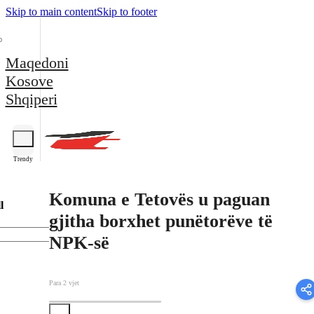
Skip to main content
Skip to footer
Maqedoni
Kosove
Shqiperi
Trendy
Komuna e Tetovës u paguan
l
gjitha borxhet punëtorëve të
NPK-së
Para 2 vjet