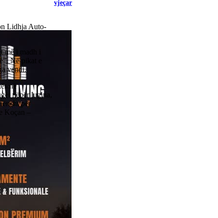
vjeçar
ton Lidhja Auto-
tet më i madh i
”. Në pikat e
ga vendi.
kës në
gët nëpër lugina,
ërisht për
he Koçan –