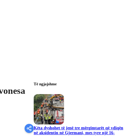
Të ngjajshme
vonesa
Këta dyshohet të jenë tre mërgimtarët që vdiqën
në aksidentin në Gjermani, mes tyre një 16-