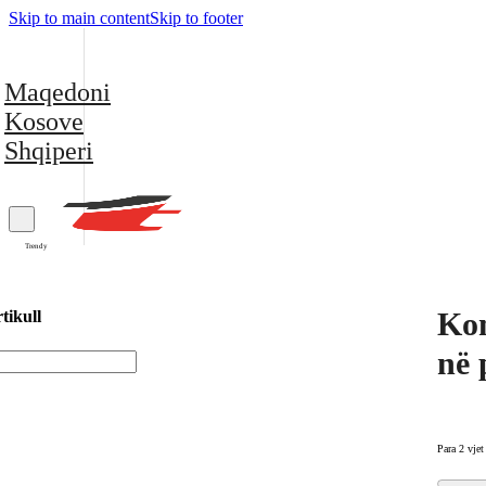
Skip to main content
Skip to footer
Maqedoni
Kosove
Shqiperi
Trendy
Kom
tikull
në 
Para 2 vjet