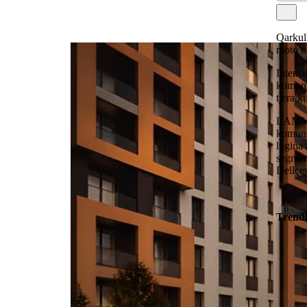
Qarkull
moto e
Intensi
komuni
tjera k
LAMM re
komuni
lugina 
segmen
Dellçe
Trend