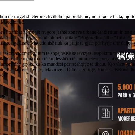
imi në rrugët shtetërore zhvillohet pa probleme, në rrugë të thata, njof
 Maqedonisë.
teti i trafikut në rrugët rrugore jashtë zonave urbane është rritur. Intensi
kacionit vërehet në vendkalimet kufitare “Bogorodicë” dhe “Tabanovcë
ufitare nga ana e Maqedonisë nuk ka pritje të gjata për hyrje dhe dalje n
komandon rregullim të shpejtësisë së lëvizjes, respektim të sinjalisti
kacion dhe menaxhim të kujdesshëm të automjeteve, veçanërisht në rru
lumore dhe gryka, ku ka mundësi për rrëshqitje të dheut. Kjo vlen veçan
tet Katllanovë – Veles, Mavrovë – Dibër – Strugë, Vinicë – Berovë d
vë.
ing