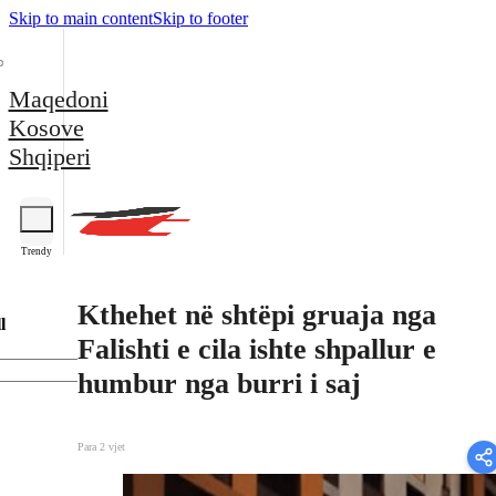
Skip to main content
Skip to footer
Maqedoni
Kosove
Shqiperi
Trendy
Kthehet në shtëpi gruaja nga
l
Falishti e cila ishte shpallur e
humbur nga burri i saj
Para 2 vjet