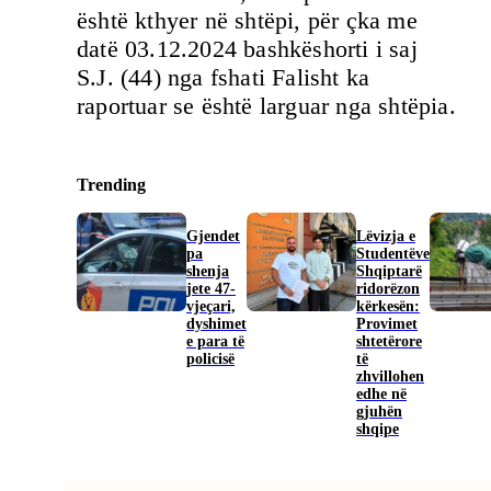
është kthyer në shtëpi, për çka me
datë 03.12.2024 bashkëshorti i saj
S.J. (44) nga fshati Falisht ka
raportuar se është larguar nga shtëpia.
Trending
Gjendet
Lëvizja e
pa
Studentëve
shenja
Shqiptarë
jete 47-
ridorëzon
vjeçari,
kërkesën:
dyshimet
Provimet
e para të
shtetërore
policisë
të
zhvillohen
edhe në
gjuhën
shqipe