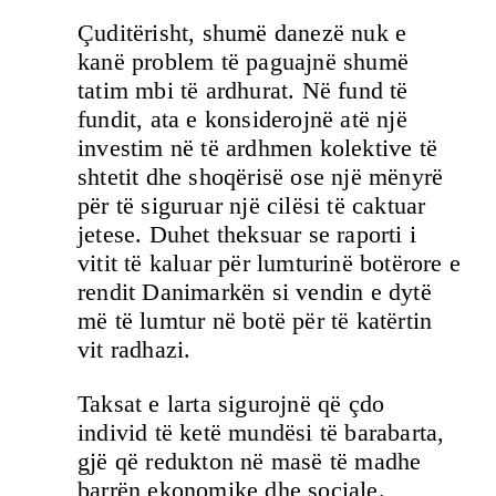
Çuditërisht, shumë danezë nuk e
kanë problem të paguajnë shumë
tatim mbi të ardhurat. Në fund të
fundit, ata e konsiderojnë atë një
investim në të ardhmen kolektive të
shtetit dhe shoqërisë ose një mënyrë
për të siguruar një cilësi të caktuar
jetese. Duhet theksuar se raporti i
vitit të kaluar për lumturinë botërore e
rendit Danimarkën si vendin e dytë
më të lumtur në botë për të katërtin
vit radhazi.
Taksat e larta sigurojnë që çdo
individ të ketë mundësi të barabarta,
gjë që redukton në masë të madhe
barrën ekonomike dhe sociale.