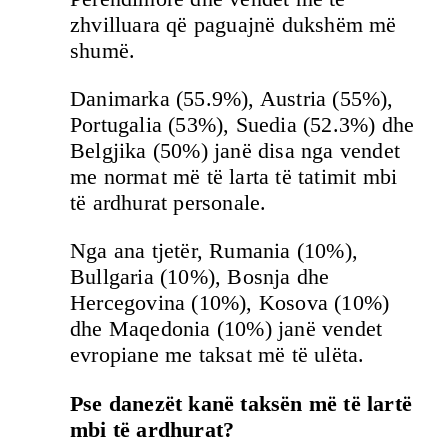
zhvilluara që paguajnë dukshëm më
shumë.
Danimarka (55.9%), Austria (55%),
Portugalia (53%), Suedia (52.3%) dhe
Belgjika (50%) janë disa nga vendet
me normat më të larta të tatimit mbi
të ardhurat personale.
Nga ana tjetër, Rumania (10%),
Bullgaria (10%), Bosnja dhe
Hercegovina (10%), Kosova (10%)
dhe Maqedonia (10%) janë vendet
evropiane me taksat më të ulëta.
Pse danezët kanë taksën më të lartë
mbi të ardhurat?