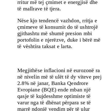
rritur më tej çmimet e energjisë dhe
të mallrave të tjera.
Nëse kjo tendencë vazhdon, rritja e
çmimeve të konsumit do të ushtrojë
gjithashtu më shumë presion mbi
portofolin e njerëzve, duke i bërë më
të vështira taksat e larta.
Megjithëse inflacioni në eurozonë ra
në nivelin më të ulët të dy viteve prej
2.8% në janar, Banka Qendrore
Evropiane (BQE) ende mban një
qasje të kujdesshme optimiste të
varur nga të dhënat përpara se të
marrë ndonjë vendim për të ulur