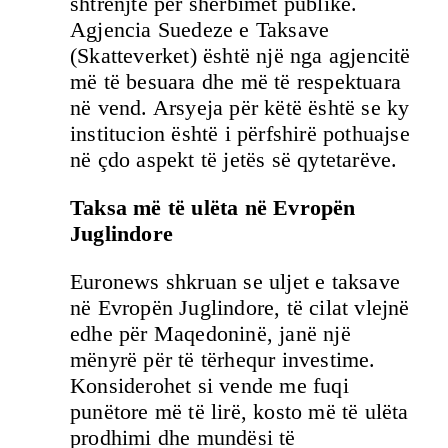
shtrenjtë për shërbimet publike.
Agjencia Suedeze e Taksave
(Skatteverket) është një nga agjencitë
më të besuara dhe më të respektuara
në vend. Arsyeja për këtë është se ky
institucion është i përfshirë pothuajse
në çdo aspekt të jetës së qytetarëve.
Taksa më të ulëta në Evropën
Juglindore
Euronews shkruan se uljet e taksave
në Evropën Juglindore, të cilat vlejnë
edhe për Maqedoninë, janë një
mënyrë për të tërhequr investime.
Konsiderohet si vende me fuqi
punëtore më të lirë, kosto më të ulëta
prodhimi dhe mundësi të