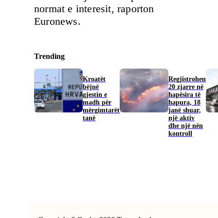
normat e interesit, raporton
Euronews.
Trending
Kroatët
Regjistrohen
bëjnë
20 zjarre në
gjestin e
hapësira të
madh për
hapura, 18
mërgimtarët
janë shuar,
tanë
një aktiv
dhe një nën
kontroll