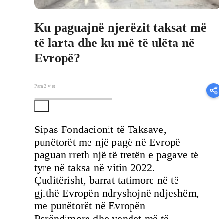
Ku paguajnë njerëzit taksat më
të larta dhe ku më të ulëta në
Evropë?
Para 2 vjet
Sipas Fondacionit të Taksave,
punëtorët me një pagë në Evropë
paguan rreth një të tretën e pagave të
tyre në taksa në vitin 2022.
Çuditërisht, barrat tatimore në të
gjithë Evropën ndryshojnë ndjeshëm,
me punëtorët në Evropën
Perëndimore dhe vendet më të