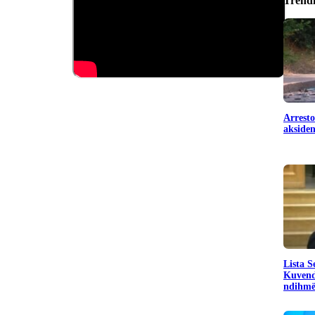
Trend
Arresto
aksiden
​Lista 
Kuvend
ndihmë 