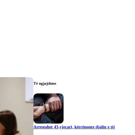
Të ngjajshme
Arrestohet 43-vjeçari, kërcënonte djalin e tij