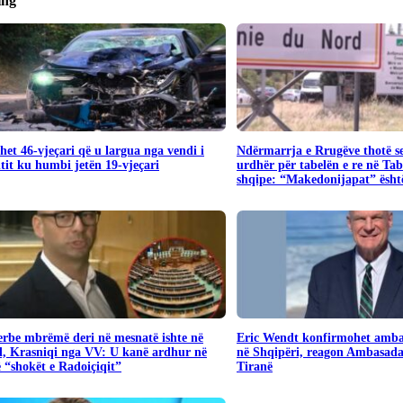
ing
het 46-vjeçari që u largua nga vendi i
Ndërmarrja e Rrugëve thotë s
tit ku humbi jetën 19-vjeçari
urdhër për tabelën e re në Ta
shqipe: “Makedonijapat” është
Serbe mbrëmë deri në mesnatë ishte në
Eric Wendt konfirmohet amba
, Krasniqi nga VV: U kanë ardhur në
në Shqipëri, reagon Ambasad
“shokët e Radoiçiqit”
Tiranë