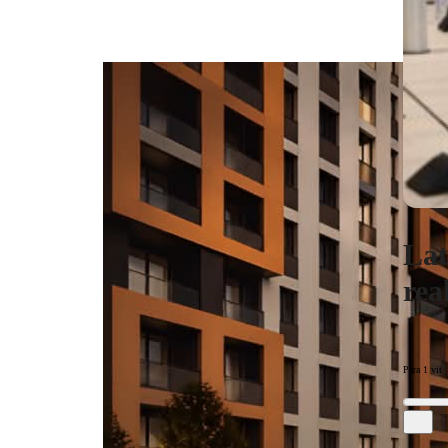
Lat
rea
Para 1 vit