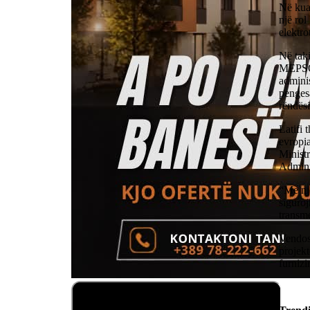
Në kua
një rol
elektro
Në taki
MEPSO, 
adminis
pengesa
rëndësi
Latifi 
evropi
Ministr
Adminis
“Me nj
siguroj
transme
Vendosm
projekt
furnizi