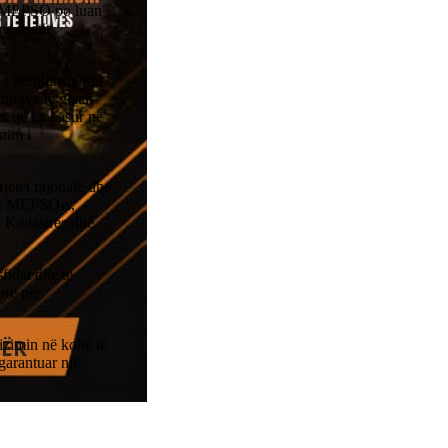
hA MEPSO po luan
e rrjetit
 i Përgjithshëm i
urave të gjata
et që ka hasur në
stim i
rjetet rajonale dhe
mes MEPSO-s,
së Kadastrës dhe
fidat dhe të
are për
izimin në kohë të
garantuar një