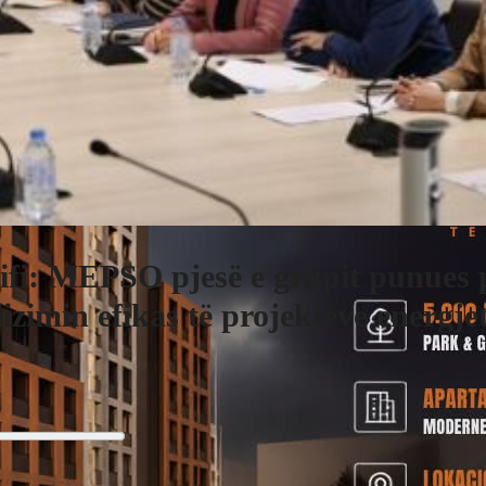
ifi: MEPSO pjesë e grupit punues 
lizimin efikas të projekteve energje