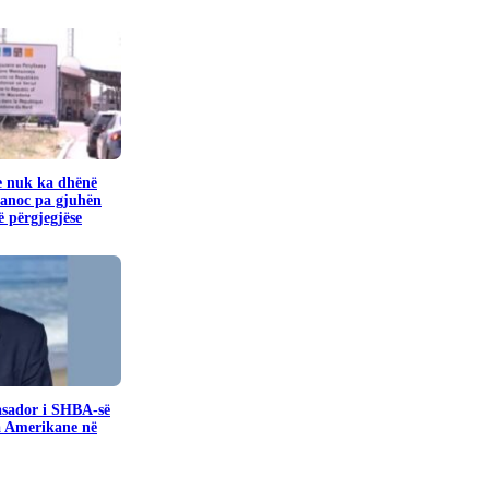
e nuk ka dhënë
banoc pa gjuhën
 përgjegjëse
sador i SHBA-së
a Amerikane në