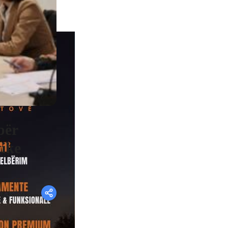
për
tike