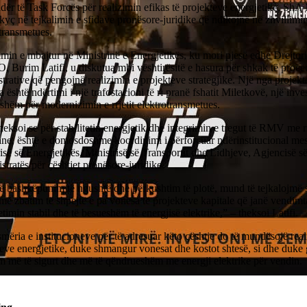
dër të Task Forcës për realizimin efikas të projekteve energjetike, S
 kyç në tejkalimin e sfidave pronësore-juridike që ndikojnë në zhvillimin 
transmetues.
min e mbajtur në Ministrinë e Energjetikës, ku mori pjesë edhe Drejtori
Burim Latifi, u diskutua mbi vështirësitë e hasura për shkak të proced
trative që pengojnë realizimin e projekteve strategjike. Një nga projekt
 është ndërtimi i një trafostacioni të ri pranë fshatit Miletkovë, një inve
shëm për modernizimin e rrjetit elektrotransmetues.
theksoi se për stabilitetin energjetik dhe integrimin e tregut të RMV me r
ane, është e domosdoshme koordinimi i përforcuar ndërinstitucional 
isë së Energjetikës, Ministrisë së Transportit dhe Lidhjeve, Agjencisë 
tratës për çështjet pronësore-juridike.
ë bashkëpunim të ngushtë dhe përkushtim të plotë, mund të tejkalojmë s
më zbatim të shpejtë e pa vonesa të projekteve kapitale që janë vendimt
timin stabil dhe të besueshëm të energjisë elektrike,” – theksoi Latifi.
ëria e institucioneve për të adresuar këto çështje do të mundësojë real
eve energjetike, duke shmangur vonesat dhe kostot shtesë, si dhe duke 
m më të sigurt dhe më të qëndrueshëm me energji elektrike për vendin.