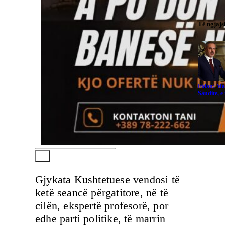
Të ngjaj
Fidan: Ma
Saudite, 
Gjykata Kushtetuese vendosi të
ketë seancë përgatitore, në të
cilën, ekspertë profesorë, por
edhe parti politike, të marrin