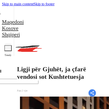
Skip to main content
Skip to footer
Maqedoni
Kosove
Shqiperi
Trendy
Ligji për Gjuhët, ja çfarë
l
vendosi sot Kushtetuesja
Para 2 vjet