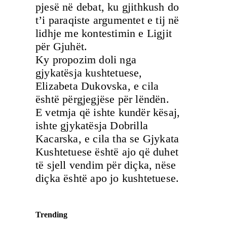
pjesë në debat, ku gjithkush do
t’i paraqiste argumentet e tij në
lidhje me kontestimin e Ligjit
për Gjuhët.
Ky propozim doli nga
gjykatësja kushtetuese,
Elizabeta Dukovska, e cila
është përgjegjëse për lëndën.
E vetmja që ishte kundër kësaj,
ishte gjykatësja Dobrilla
Kacarska, e cila tha se Gjykata
Kushtetuese është ajo që duhet
të sjell vendim për diçka, nëse
diçka është apo jo kushtetuese.
Trending