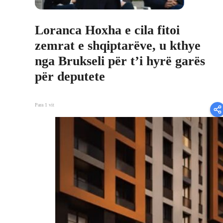
Loranca Hoxha e cila fitoi
zemrat e shqiptarëve, u kthye
nga Brukseli për t’i hyrë garës
për deputete
Para 1 vit