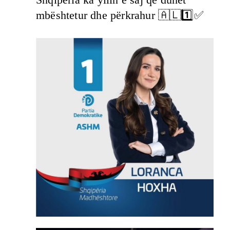
mbështetur dhe përkrahur 🇦🇱1️⃣✅