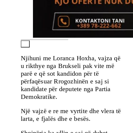
Njihuni me Loranca Hoxha, vajza që
u rikthye nga Brukseli pak vite më
parë e që sot kandidon për të
përfaqësuar Rrogozhinën e saj si
kandidate për deputete nga Partia
Demokratike.
Një vajzë e re me vyrtite dhe vlera të
larta, e fjalës dhe e besës.
Shqipëria ka yllin e saj që duhet