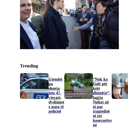
Trending
Gjendet
“Nuk ka
pa
fjalë për
shenja
këtë
jete 47-
dhimbje”,
vjeçari,
lagjja
dyshimet
Nuhaj në
e para të
zi pas
policisë
tragjedisë
së tre
kosovarëve
në