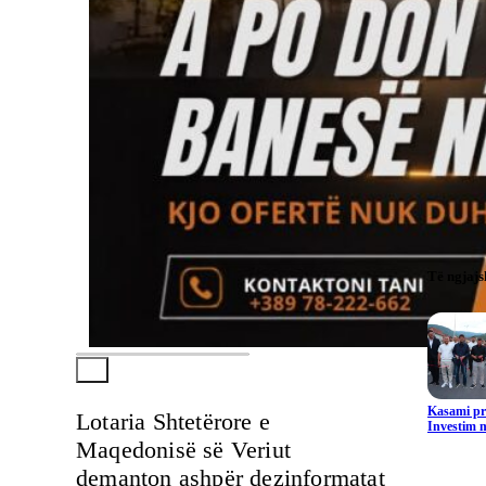
Të ngjaj
Kasami pr
Lotaria Shtetërore e
Investim m
Maqedonisë së Veriut
demanton ashpër dezinformatat