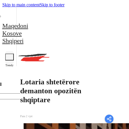
Skip to main content
Skip to footer
Maqedoni
Kosove
Shqiperi
Trendy
Lotaria shtetërore
l
demanton opozitën
shqiptare
Para 2 vjet