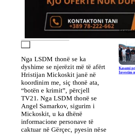
Të ngjaj
Nga LSDM thonë se ka
dyshime se njerëzit më të afërt
Kasami pr
Investim m
Hristijan Mickoskit janë në
koordinim me, siç thonë ata,
“botën e krimit”, përcjell
TV21. Nga LSDM thonë se
Angel Samarkov, sigurim i
Mickoskit, u ka dhënë
informacione personave të
caktuar në Gërçec, pyesin nëse