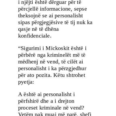
i njëjti është dërguar për të
përcjellë informacione, sepse
theksojnë se ai personalisht
sipas përgjegjësive të tij nuk ka
qasje në të dhëna
konfidenciale.
“Sigurimi i Mickoskit është i
përbërë nga kriminelët më të
mëdhenj në vend, të cilët ai
personalisht i ka përzgjedhur
për ato pozita. Këtu shtrohet
pyetja:
A është ai personalisht i
përfshirë dhe a i drejton
proceset kriminale në vend?
Vetëm pak muaj më parë, shefi