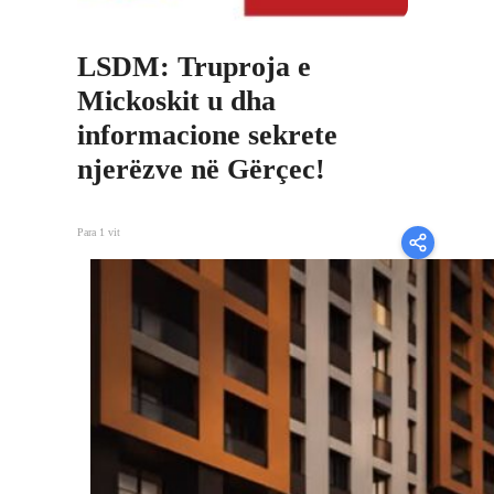
LSDM: Truproja e
Mickoskit u dha
informacione sekrete
njerëzve në Gërçec!
Para 1 vit