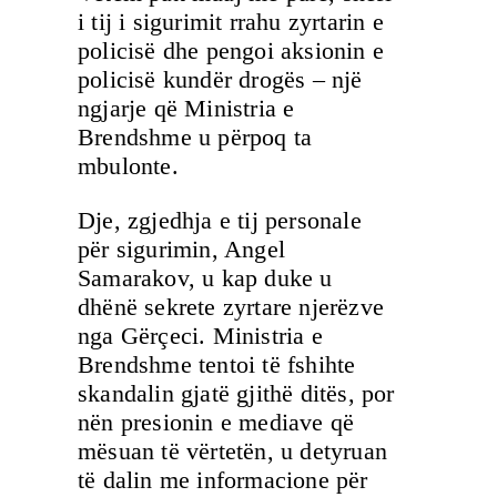
i tij i sigurimit rrahu zyrtarin e
policisë dhe pengoi aksionin e
policisë kundër drogës – një
ngjarje që Ministria e
Brendshme u përpoq ta
mbulonte.
Dje, zgjedhja e tij personale
për sigurimin, Angel
Samarakov, u kap duke u
dhënë sekrete zyrtare njerëzve
nga Gërçeci. Ministria e
Brendshme tentoi të fshihte
skandalin gjatë gjithë ditës, por
nën presionin e mediave që
mësuan të vërtetën, u detyruan
të dalin me informacione për