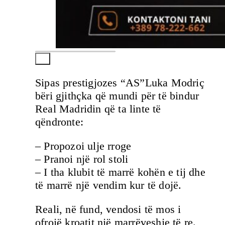
Sipas prestigjozes “AS”Luka Modriç
bëri gjithçka që mundi për të bindur
Real Madridin që ta linte të
qëndronte:
– Propozoi ulje rroge
– Pranoi një rol stoli
– I tha klubit të marrë kohën e tij dhe
të marrë një vendim kur të dojë.
Reali, në fund, vendosi të mos i
ofrojë kroatit një marrëveshje të re.