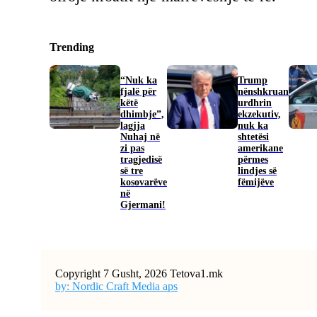
Trending
“Nuk ka
Trump
fjalë për
nënshkruan
këtë
urdhrin
dhimbje”,
ekzekutiv,
lagjja
nuk ka
Nuhaj në
shtetësi
zi pas
amerikane
tragjedisë
përmes
së tre
lindjes së
kosovarëve
fëmijëve
në
Gjermani!
Copyright 7 Gusht, 2026 Tetova1.mk
by: Nordic Craft Media aps