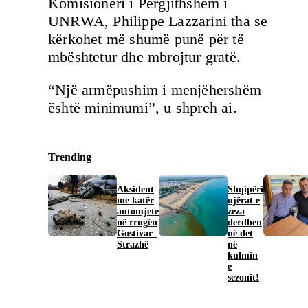
Komisioneri i Përgjithshëm i
UNRWA, Philippe Lazzarini tha se
kërkohet më shumë punë për të
mbështetur dhe mbrojtur gratë.
“Një armëpushim i menjëhershëm
është minimumi”, u shpreh ai.
Trending
Aksident
Shqipëri
me katër
ujërat e
automjete
zeza
në rrugën
derdhen
Gostivar–
në det
Strazhë
në
kulmin
e
sezonit!