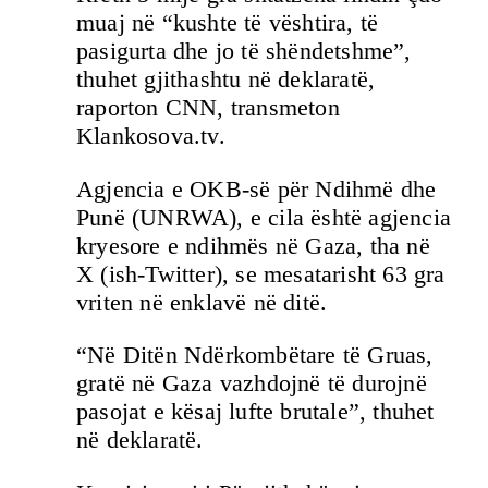
muaj në “kushte të vështira, të
pasigurta dhe jo të shëndetshme”,
thuhet gjithashtu në deklaratë,
raporton CNN, transmeton
Klankosova.tv.
Agjencia e OKB-së për Ndihmë dhe
Punë (UNRWA), e cila është agjencia
kryesore e ndihmës në Gaza, tha në
X (ish-Twitter), se mesatarisht 63 gra
vriten në enklavë në ditë.
“Në Ditën Ndërkombëtare të Gruas,
gratë në Gaza vazhdojnë të durojnë
pasojat e kësaj lufte brutale”, thuhet
në deklaratë.