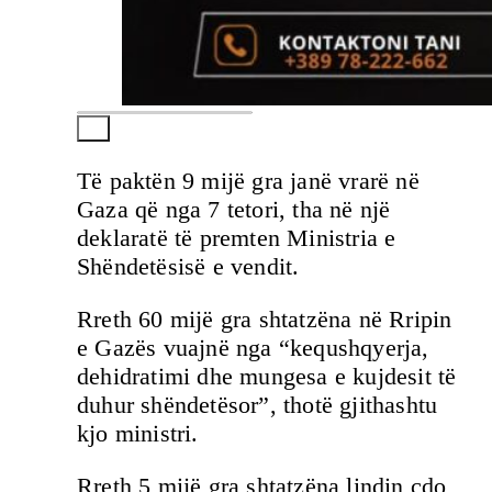
Të paktën 9 mijë gra janë vrarë në
Gaza që nga 7 tetori, tha në një
deklaratë të premten Ministria e
Shëndetësisë e vendit.
Rreth 60 mijë gra shtatzëna në Rripin
e Gazës vuajnë nga “kequshqyerja,
dehidratimi dhe mungesa e kujdesit të
duhur shëndetësor”, thotë gjithashtu
kjo ministri.
Rreth 5 mijë gra shtatzëna lindin çdo