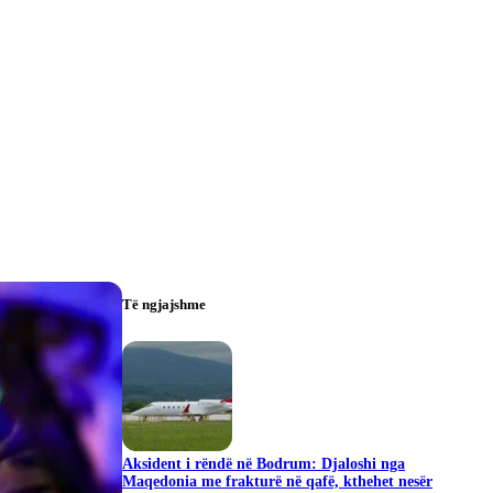
Të ngjajshme
Aksident i rëndë në Bodrum: Djaloshi nga
Maqedonia me frakturë në qafë, kthehet nesër