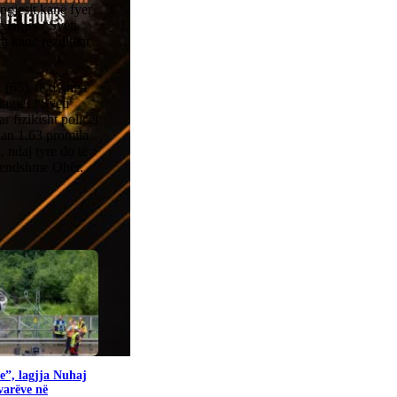
ngjesit kanë fyer
ë lagjes “Sveti
t kanë rezultuar
(65), të dy nga
lagjes “Sveti
 fizikisht policët
uan 1.63 promila
, ndaj tyre do të
Brendshme Ohër.
e”, lagjja Nuhaj
ovarëve në