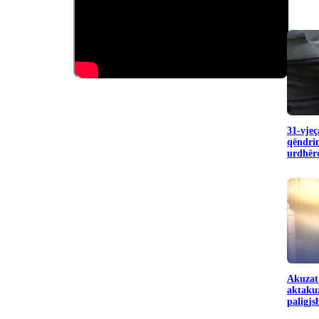
31-vjeç
qëndrim
urdhëro
Akuzat
aktakuz
paligj