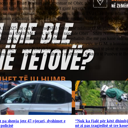
ona nga fshati Peshtan janë arrestuar në Ohër, pasi në orët e para të më
pas kanë sulmuar fizikisht policët gjatë kryerjes së detyrës së tyre pran
”, në rrugën rajonale Ohër–Shën Naum, njofton TV21. Të dy të ndaluari
kimin e alkoolit, ndërsa ndaj tyre do të ngrihen kallëzimet përkatëse.
.11.2025, në ora 01:10, në SPB Ohër janë ndaluar G.M. (52) dhe R.M. 
Peshtan i Ohrit. Më herët, në rrugën rajonale Ohër – Shën Naum, pranë 
 në Ohër, ata fillimisht kanë ofenduar verbalish dhe më pas kanë sulmuar
ryenin veprime zyrtare. Gjatë testimit me alkometër, te G.M. u konstat
në gjak, ndërsa te R.M. 0.53 promila. Pas dokumentimit të plotë të rastit
ten kallëzimet përkatëse”, thuhet në njoftimin e Sektorit të Punëve të 
ing
 pa shenja jete 47-vjeçari, dyshimet e
“Nuk ka fjalë për këtë dhimbj
 policisë
në zi pas tragjedisë së tre kos