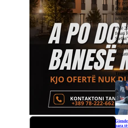
Dy pers
dhe më 
Stefan
nën ndi
“Më 29
fshati 
Stefan”
që po k
alkool 
përgati
Trend
Gjendet
para të