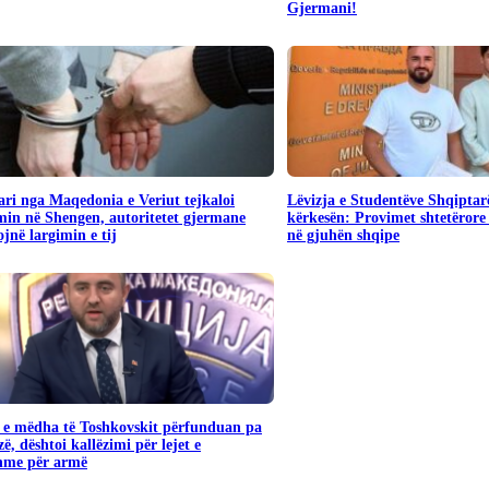
Gjermani!
ari nga Maqedonia e Veriut tejkaloi
Lëvizja e Studentëve Shqiptar
in në Shengen, autoritetet gjermane
kërkesën: Provimet shtetërore 
jnë largimin e tij
në gjuhën shqipe
 e mëdha të Toshkovskit përfunduan pa
ë, dështoi kallëzimi për lejet e
shme për armë