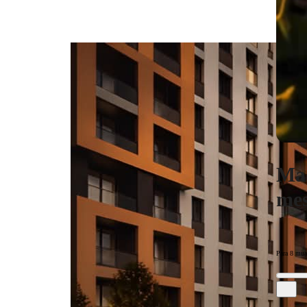
Maq
mes
Para 8 mua