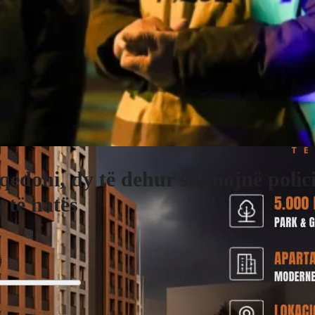
edoni, dy të dehur sulmojnë polic
 të natës
j