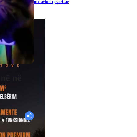
me avion qeveritar
inë në