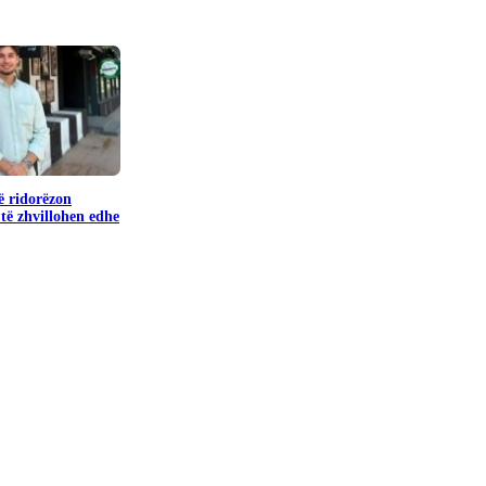
ë ridorëzon
të zhvillohen edhe