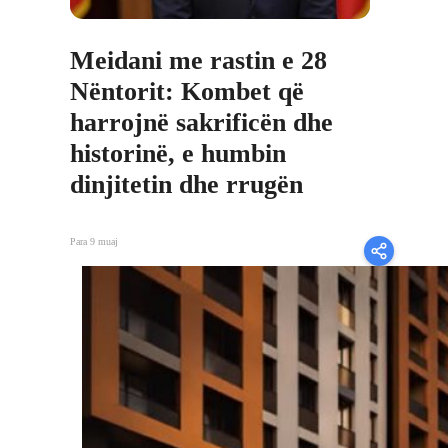
Meidani me rastin e 28
Nëntorit: Kombet që
harrojnë sakrificën dhe
historinë, e humbin
dinjitetin dhe rrugën
Para 9 muaj