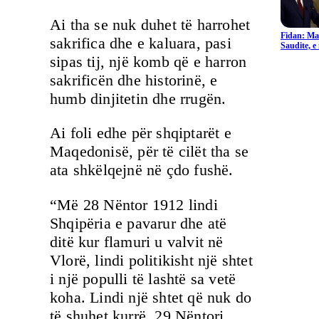
Ai tha se nuk duhet të harrohet
Fidan: Ma
sakrifica dhe e kaluara, pasi
Saudite, 
sipas tij, një komb që e harron
sakrificën dhe historinë, e
humb dinjitetin dhe rrugën.
Ai foli edhe për shqiptarët e
Maqedonisë, për të cilët tha se
ata shkëlqejnë në çdo fushë.
“Më 28 Nëntor 1912 lindi
Shqipëria e pavarur dhe atë
ditë kur flamuri u valvit në
Vlorë, lindi politikisht një shtet
i një populli të lashtë sa vetë
koha. Lindi një shtet që nuk do
të shuhet kurrë. 29 Nëntori