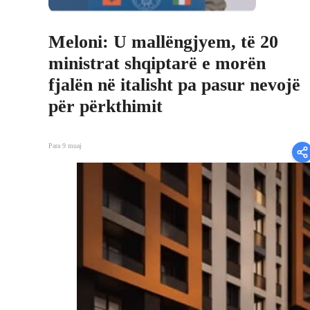
Meloni: U mallëngjyem, të 20
ministrat shqiptarë e morën
fjalën në italisht pa pasur nevojë
për përkthimit
Para 9 muaj