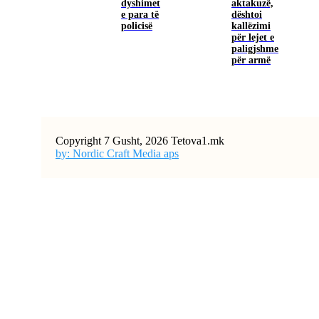
dyshimet
aktakuzë,
e para të
dështoi
policisë
kallëzimi
për lejet e
paligjshme
për armë
Copyright 7 Gusht, 2026 Tetova1.mk
by: Nordic Craft Media aps