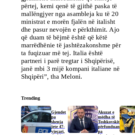
përtej, kemi qenë të gjithë paska të
mallëngjyer nga asambleja ku të 20
ministrat e morën fjalën në italisht
dhe pasur nevojën e përkthimit. Ajo
që duam të bëjmë është që këtë
marrëdhënie të jashtëzakonshme për
ta fuqizuar më tej. Italia është
partneri i parë tregtar i Shqipërisë,
janë mbi 3 mijë kompani italiane në
Shqipëri”, tha Meloni.
Trending
Gjendet
Akuzat e
pa
mëdha të
shenja
Toshkovskit
jete 47-
përfunduan
vjeçari,
pa