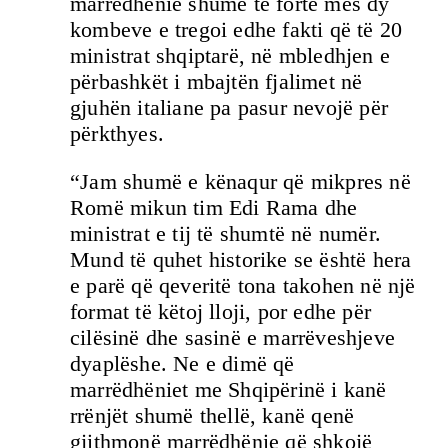
marrëdhënie shumë të fortë mes dy
kombeve e tregoi edhe fakti që të 20
ministrat shqiptarë, në mbledhjen e
përbashkët i mbajtën fjalimet në
gjuhën italiane pa pasur nevojë për
përkthyes.
“Jam shumë e kënaqur që mikpres në
Romë mikun tim Edi Rama dhe
ministrat e tij të shumtë në numër.
Mund të quhet historike se është hera
e parë që qeveritë tona takohen në një
format të këtoj lloji, por edhe për
cilësinë dhe sasinë e marrëveshjeve
dyaplëshe. Ne e dimë që
marrëdhëniet me Shqipërinë i kanë
rrënjët shumë thellë, kanë qenë
gjithmonë marrëdhënie që shkojë