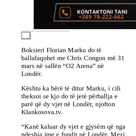
Boksieri Florian Marku do të
ballafaqohet me Chris Congon më 31
mars në sallën “O2 Arena” në
Londër.
Kështu ka bërë të ditur Marku, i cili
theksoi se kjo do të jetë përballja e
parë që dy vjet në Londër, njofton
Klankosova.tv.
“Kanë kaluar dy vjet e gjysëm që nga
ndeshja ime e fundit në Londër. Mezi