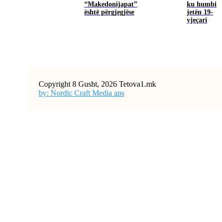
“Makedonijapat”
ku humbi
është përgjegjëse
jetën 19-
vjeçari
Copyright 8 Gusht, 2026 Tetova1.mk
by: Nordic Craft Media aps