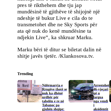
pres të rikthehem dhe tju jap
mundësinë të gjithëve të shijojnë një
ndeshje të bukur Live e cila do te
transmetohet dhe ne Sky Sports për
ata që nuk do kenë mundësine ta
ndjekin Live”, ka shkruar Marku.
Marku bëri të ditur se biletat dalin në
shitje javës tjetër. /Klankosova.tv.
Trending
Ndërmarrja e
Arrestohet
Rrugëve thotë se
46-vjeçari
nuk ka dhënë
që u
urdhër për
largua
tabelën e re në
nga vendi
Tabanoc pa
i
gjuhën shqipe:
aksidentit