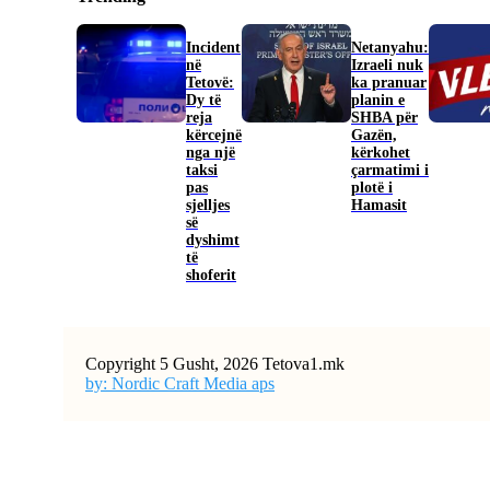
Incident
Netanyahu:
në
Izraeli nuk
Tetovë:
ka pranuar
Dy të
planin e
reja
SHBA për
kërcejnë
Gazën,
nga një
kërkohet
taksi
çarmatimi i
pas
plotë i
sjelljes
Hamasit
së
dyshimt
të
shoferit
Copyright 5 Gusht, 2026 Tetova1.mk
by: Nordic Craft Media aps