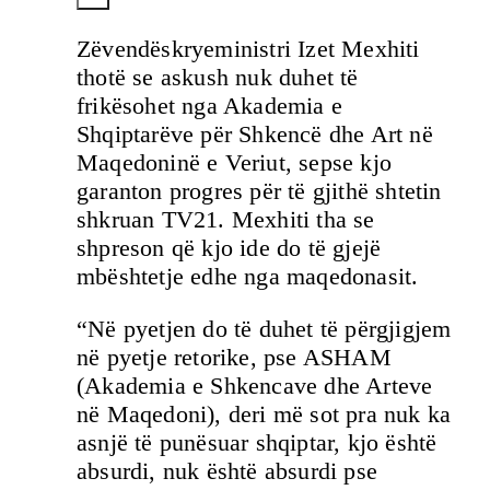
Zëvendëskryeministri Izet Mexhiti
thotë se askush nuk duhet të
frikësohet nga Akademia e
Shqiptarëve për Shkencë dhe Art në
Maqedoninë e Veriut, sepse kjo
garanton progres për të gjithë shtetin
shkruan TV21. Mexhiti tha se
shpreson që kjo ide do të gjejë
mbështetje edhe nga maqedonasit.
“Në pyetjen do të duhet të përgjigjem
në pyetje retorike, pse ASHAM
(Akademia e Shkencave dhe Arteve
në Maqedoni), deri më sot pra nuk ka
asnjë të punësuar shqiptar, kjo është
absurdi, nuk është absurdi pse