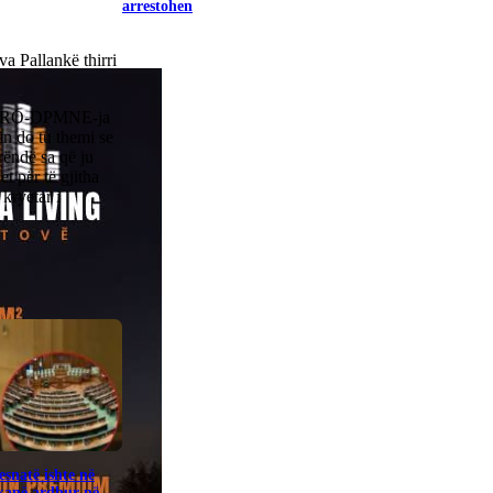
arrestohen
 Pallankë thirri
se VMRO-DPMNE-ja
in do tu themi se
rëndë sa që ju
t për të gjitha
 kryetar i
snatë ishte në
kanë ardhur në