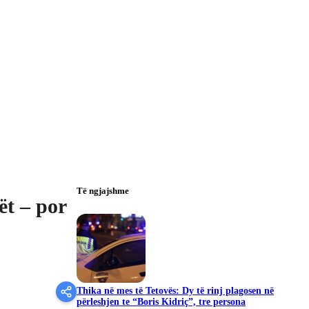
Të ngjajshme
ët – por
Thika në mes të Tetovës: Dy të rinj plagosen në
përleshjen te “Boris Kidriç”, tre persona