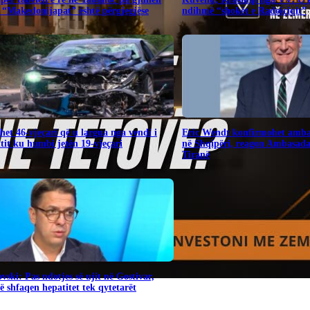
 “Makedonijapat” është përgjegjëse
ndihmë “shokët e Radoiçiqit”
het 46-vjeçari që u largua nga vendi i
Eric Wendt konfirmohet amba
tit ku humbi jetën 19-vjeçari
në Shqipëri, reagon Ambasad
Tiranë
vski: Pas ndotjes së ujit në Gostivar,
 shfaqen hepatitet tek qytetarët