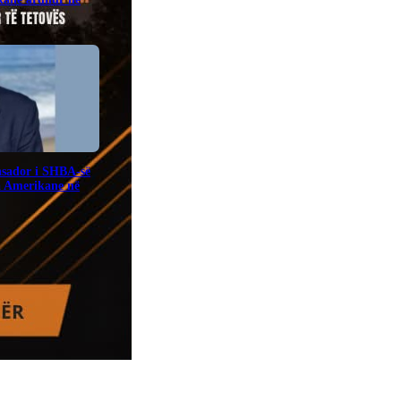
sador i SHBA-së
a Amerikane në