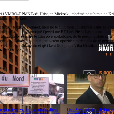
ri i VMRO-DPMNE-së, Hristijan Mickoski, mbrëmë në tubimin në Kriva
shkim kombëtarë.
ë lexuar të gjithë skenarët, njëri në të cilin mbjellin shpresë është 
itojë por ata do të formojnë Qeveri me BDI-në. Ne së bashku me popull
të ndodh ky skenarë të cilin po e spekulojnë, do të pësoni disfatë aq të 
ica dhe Bihaçka mund të jeni vetëm opozitë e mirë e cila do të përgjigje
 vjedhjet dhe shkatërrimet që i keni lënë prapa”, tha Hristijan Mickoski,
-DPMNE-së.
ing
rrja e Rrugëve thotë se nuk ka dhënë
​Lista Serbe mbrëmë deri në me
për tabelën e re në Tabanoc pa gjuhën
Kuvend, Krasniqi nga VV: U 