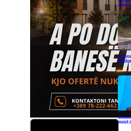
shqipe:
Arresto
aksiden
Trajano
mund të