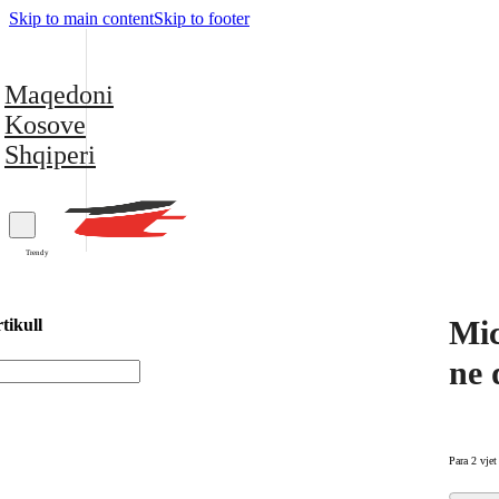
Skip to main content
Skip to footer
Maqedoni
Kosove
Shqiperi
Trendy
Mic
tikull
ne 
Para 2 vjet