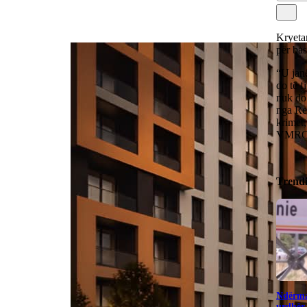
Kryeta
për ba
“U jan
do të f
nuk do 
nga Reç
krimet,
VMRO
Trend
Ndërma
urdhër 